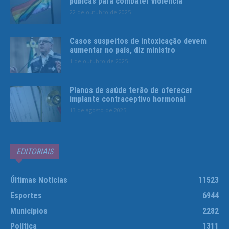
púbicas para combater violência
22 de outubro de 2025
Casos suspeitos de intoxicação devem
aumentar no país, diz ministro
1 de outubro de 2025
Planos de saúde terão de oferecer
implante contraceptivo hormonal
13 de agosto de 2025
EDITORIAIS
Últimas Notícias
11523
Esportes
6944
Municípios
2282
Política
1311