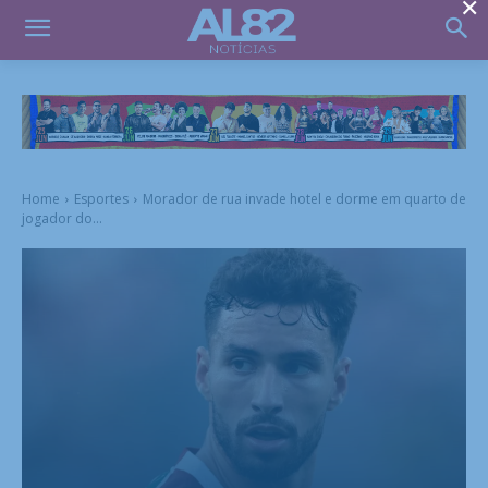
×
Home
Esportes
Morador de rua invade hotel e dorme em quarto de
jogador do...