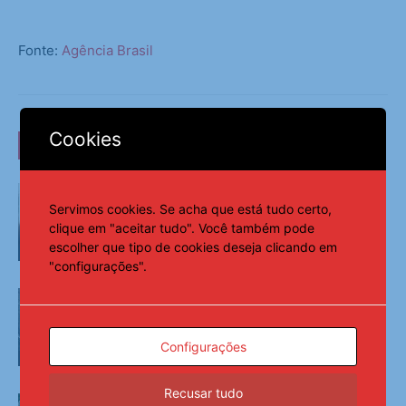
Fonte:
Agência Brasil
Cookies
LEIA TAMBÉM
Candidatos do Encceja 2026 podem
consultar o cartão de inscrição
Servimos cookies. Se acha que está tudo certo,
clique em "aceitar tudo". Você também pode
escolher que tipo de cookies deseja clicando em
Últimas Notícias
"configurações".
Cristo, Bondinho e outros pontos
turísticos são fechados por ventania
Configurações
Últimas Notícias
Recusar tudo
Saeb 2025: Brasil recupera nível pré-