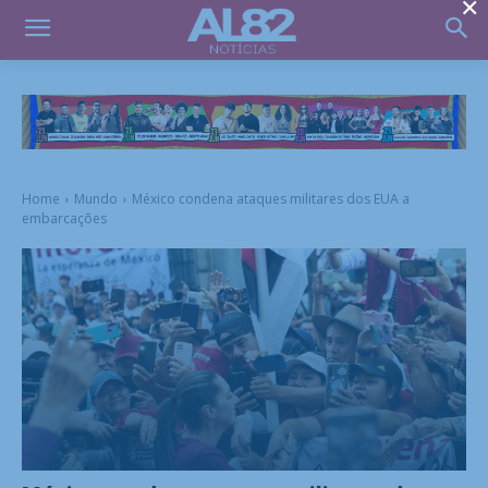
×
Home
Mundo
México condena ataques militares dos EUA a
embarcações