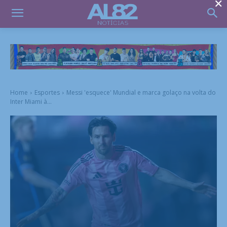
×
Home
Esportes
Messi 'esquece' Mundial e marca golaço na volta do
Inter Miami à...