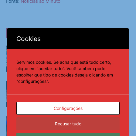
Fonte:
Notícias ao Minuto
LEIA TAMBÉM
Cookies
Filho de Neymar, Davi Lucca atribui
educação à mãe, Carol Dantas
Servimos cookies. Se acha que está tudo certo,
clique em "aceitar tudo". Você também pode
Esportes
escolher que tipo de cookies deseja clicando em
"configurações".
FIFA admite erros, mas reafirma apoio
a Infantino após reunião
Esportes
Configurações
Real Madrid acerta contratação
recorde de Yan Diomande por € 135
Recusar tudo
milhões