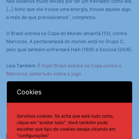
Nós estamos muito felizes por ter um treinador como ele.
[…] Acho que ele trouxe uma energia, trouxe aquele algo
a mais de que precisávamos”, completou.
O Brasil estreia na Copa do Mundo amanhã (13), contra
Marrocos. A pentacampeã do mundo está no Grupo C,
pelo qual também enfrentará Haiti (19/6) e Escócia (24/6).
Leia Também:
É hoje! Brasil estreia na Copa contra o
Marrocos; saiba tudo sobre o jogo
Cookies
Fonte:
Notícias ao Minuto
Servimos cookies. Se acha que está tudo certo,
clique em "aceitar tudo". Você também pode
escolher que tipo de cookies deseja clicando em
"configurações".
LEIA TAMBÉM