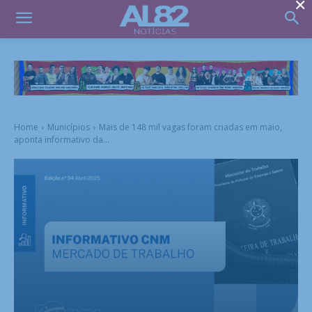
×
Home
Municípios
Mais de 148 mil vagas foram criadas em maio,
aponta informativo da...