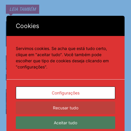
LEIA TAMBÉM
Presidente Marcelo Beltrão destaca
Cookies
salto de 5 para 26 escolas municipais
com nota 10 no IDEB – AMA
Municípios
Servimos cookies. Se acha que está tudo certo,
clique em "aceitar tudo". Você também pode
Edital Capoeira “No Pé do Berimbau”
escolher que tipo de cookies deseja clicando em
vai reconhecer mestres e agentes da
"configurações".
capoeira em Alagoas – AMA
Municípios
Abertas inscrições para o Registro do
Configurações
Patrimônio Vivo de Alagoas 2026 –
AMA
Recusar tudo
Municípios
Aceitar tudo