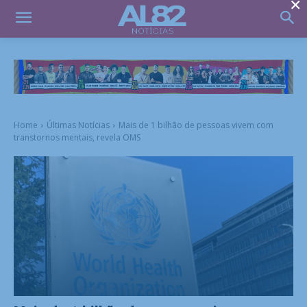
×
Home
Últimas Notícias
Mais de 1 bilhão de pessoas vivem com
transtornos mentais, revela OMS