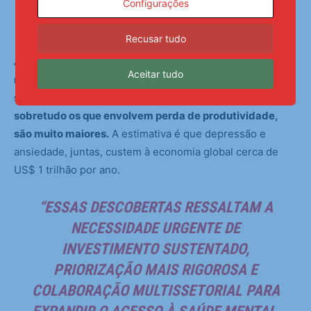
Configurações
Impacto econômico
Recusar tudo
A agência avalia o impacto econômico dos transtornos
Aceitar tudo
mentais como impressionante. Embora os custos com
saúde sejam substanciais, os custos indiretos,
sobretudo os que envolvem perda de produtividade,
são muito maiores.
A estimativa é que depressão e
ansiedade, juntas, custem à economia global cerca de
US$ 1 trilhão por ano.
“ESSAS DESCOBERTAS RESSALTAM A
NECESSIDADE URGENTE DE
INVESTIMENTO SUSTENTADO,
PRIORIZAÇÃO MAIS RIGOROSA E
COLABORAÇÃO MULTISSETORIAL PARA