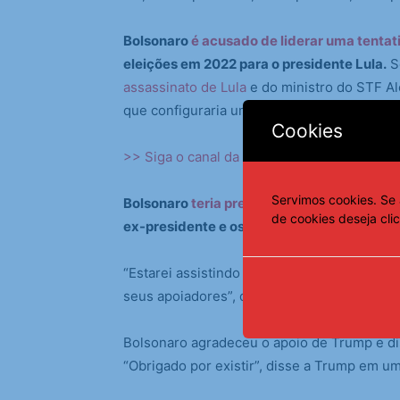
Bolsonaro
é acusado de liderar uma tentat
eleições em 2022 para o presidente Lula.
Se
assassinato de Lula
e do ministro do STF Al
que configuraria uma ruptura da ordem dem
Cookies
>> Siga o canal da
Agência Brasil
no What
Servimos cookies. Se 
Bolsonaro
teria pressionado os comandan
de cookies deseja cli
ex-presidente e os aliados acusados de te
“Estarei assistindo muito de perto à caça às
seus apoiadores”, disse Trump, que também
Bolsonaro agradeceu o apoio de Trump e dis
“Obrigado por existir”, disse a Trump em um