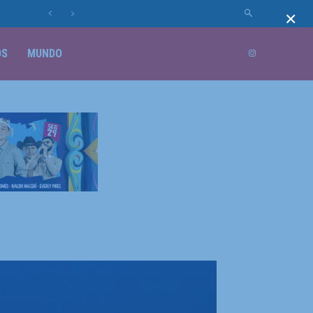
×
OS
MUNDO