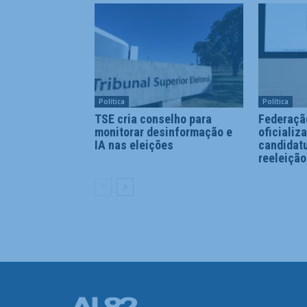
Política
Política
TSE cria conselho para
Federaçã
monitorar desinformação e
oficializ
IA nas eleições
candidatu
reeleição