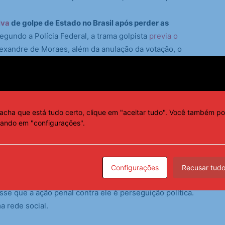
iva
de golpe de Estado no Brasil após perder as
gundo a Polícia Federal, a trama golpista
previa o
exandre de Moraes, além da anulação da votação, o
ocrática.
sApp
acha que está tudo certo, clique em "aceitar tudo". Você também po
tes
das Forças Armadas para sustentar seu plano. O
cando em "configurações".
ntativa de golpe negam as denúncias.
 bruxas de Jair Bolsonaro, sua família e milhares de
 pediu para deixar Bolsonaro “em paz”.
Configurações
Recusar tud
se que a ação penal contra ele é perseguição política.
a rede social.