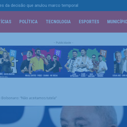
tes da decisão que anulou marco temporal
ÍCIAS
POLÍTICA
TECNOLOGIA
ESPORTES
MUNICÍPI
- Publicidade -
 Bolsonaro: “Não aceitamos tutela”