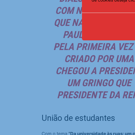
COM NENHUM PAÍS 
QUE NASCEU EM CAE
PAULO COM 7 ANO
PELA PRIMEIRA VEZ
CRIADO POR UMA 
CHEGOU A PRESIDEN
UM GRINGO QUE 
PRESIDENTE DA RE
União de estudantes
Com o tema
“Da universidade às ruas: um ca