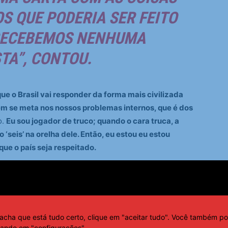
 QUE PODERIA SER FEITO
RECEBEMOS NENHUMA
TA”, CONTOU.
ue o Brasil vai responder da forma mais civilizada
ém se meta nos nossos problemas internos, que é dos
o.
Eu sou jogador de truco; quando o cara truca, a
 ‘seis’ na orelha dele. Então, eu estou eu estou
que o país seja respeitado.
DE NEGOCIAÇÃO, O BRASIL
OCIAÇÃO, RESPEITA O
acha que está tudo certo, clique em "aceitar tudo". Você também po
L NÃO TEM CONTENCIOSO
cando em "configurações".