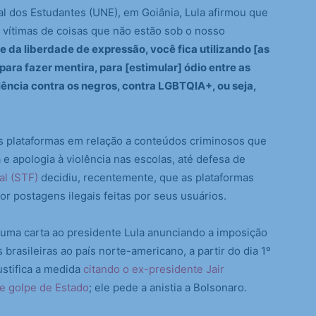
l dos Estudantes (UNE), em Goiânia, Lula afirmou que
m vítimas de coisas que não estão sob o nosso
da liberdade de expressão, você fica utilizando [as
para fazer mentira, para [estimular] ódio entre as
olência contra os negros, contra LGBTQIA+, ou seja,
as plataformas em relação a conteúdos criminosos que
 e apologia à violência nas escolas, até defesa de
al (STF)
decidiu, recentemente, que as plataformas
r postagens ilegais feitas por seus usuários.
 uma carta ao presidente Lula anunciando a imposição
brasileiras ao país norte-americano, a partir do dia 1º
stifica a medida
citando o ex-presidente Jair
de golpe de Estado
; ele pede a anistia a Bolsonaro.