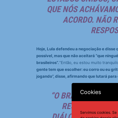
QUE NÓS ACHÁVAMOS
ACORDO. NÃO 
RESPOS
Hoje, Lula defendeu a negociação e disse q
possível, mas que não aceitará “que ningu
brasileiros”.
“Então, eu estou muito tranquil
gente tem que escolher: eu corro ou eu grito
jogando”, disse, afirmando que lutará para 
Cookies
“O BRASIL GOSTA 
RESPEITA A NEG
Servimos cookies. Se 
DIÁLOGO. O BRASI
de cookies deseja cli