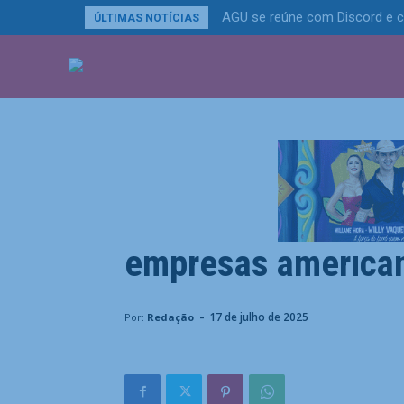
AGU se reúne com Discord e c
ÚLTIMAS NOTÍCIAS
ÚLTIMAS NOTÍCIA
Política
Lula diz que vai c
empresas american
Home
Política
Lula diz que vai cobrar imposto das
-
17 de julho de 2025
Por:
Redação