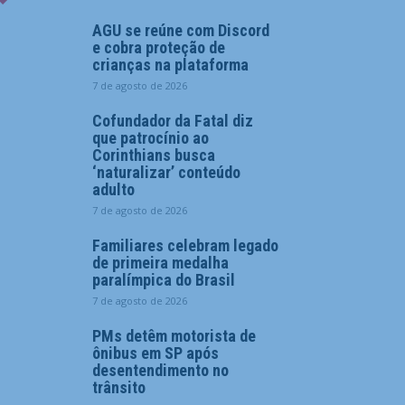
AGU se reúne com Discord
e cobra proteção de
crianças na plataforma
7 de agosto de 2026
Cofundador da Fatal diz
que patrocínio ao
Corinthians busca
‘naturalizar’ conteúdo
adulto
7 de agosto de 2026
Familiares celebram legado
de primeira medalha
paralímpica do Brasil
7 de agosto de 2026
PMs detêm motorista de
ônibus em SP após
desentendimento no
trânsito