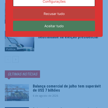
Configurações
Lei garante frete mínimo no
transporte de cargas; saiba o que
muda
Recusar tudo
Política
Aceitar tudo
PRD e Solidariedade decidem pela
neutralidade na eleição presidencial
Política
ÚLTIMAS NOTÍCIAS
Balança comercial de julho tem superávit
de US$ 7 bilhões
6 de agosto de 2026