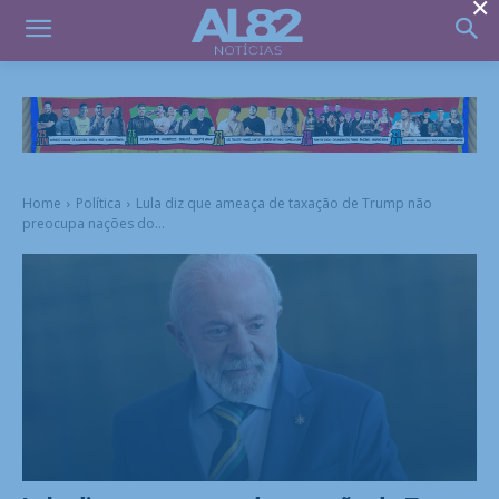
×
Home
Política
Lula diz que ameaça de taxação de Trump não
preocupa nações do...