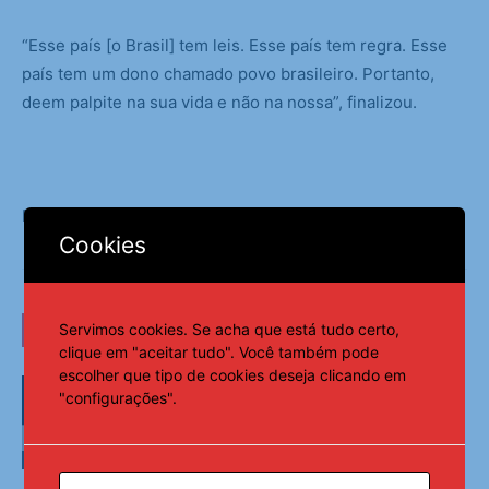
“Esse país [o Brasil] tem leis. Esse país tem regra. Esse
país tem um dono chamado povo brasileiro. Portanto,
deem palpite na sua vida e não na nossa”, finalizou.
Fonte:
Agência Brasil
Cookies
Servimos cookies. Se acha que está tudo certo,
LEIA TAMBÉM
clique em "aceitar tudo". Você também pode
escolher que tipo de cookies deseja clicando em
Federação PSOL-Rede oficializa apoio
"configurações".
à candidatura de Lula à reeleição
Política