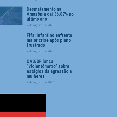
Desmatamento na
Amazônia cai 36,87% no
último ano
7 de agosto de 2026
Fifa: Infantino enfrenta
maior crise após plano
frustrado
7 de agosto de 2026
OAB/DF lança
“violentômetro” sobre
estágios da agressão a
mulheres
7 de agosto de 2026