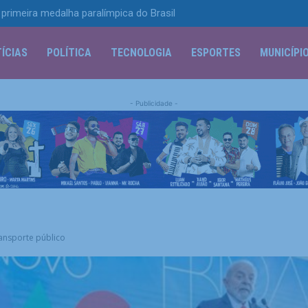
primeira medalha paralímpica do Brasil
ÍCIAS
POLÍTICA
TECNOLOGIA
ESPORTES
MUNICÍPI
- Publicidade -
ransporte público