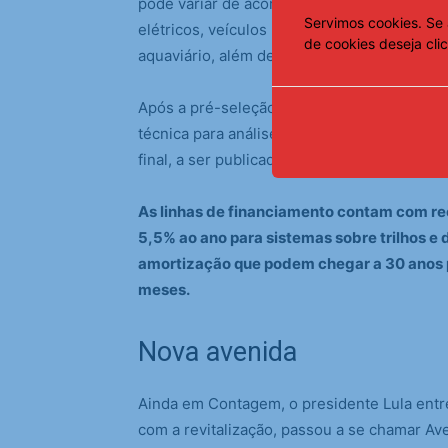
pode variar de acordo com a avaliação dos 
Servimos cookies. Se 
elétricos, veículos padrão Euro 6, material 
de cookies deseja cli
aquaviário, além de sistemas e equipamento
Após a pré-seleção, os proponentes devem
técnica para análise de viabilidade. Com a 
final, a ser publicada pelo Ministério das Ci
As linhas de financiamento contam com re
5,5% ao ano para sistemas sobre trilhos e
amortização que podem chegar a 30 anos pa
meses.
Nova avenida
Ainda em Contagem, o presidente Lula entr
com a revitalização, passou a se chamar Av