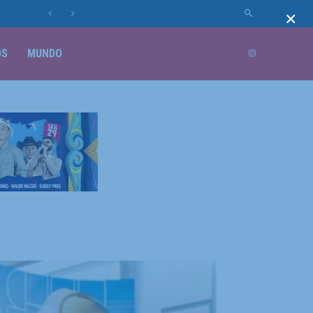
×
OS
MUNDO