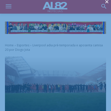
×
Home
Esportes
Liverpool adia pré-temporada e aposenta camisa
20 por Diogo Jota