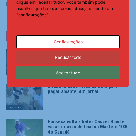
clique em "aceitar tudo". Você também pode
Fonte:
Notícias ao Minuto
escolher que tipo de cookies deseja clicando em
"configurações".
LEIA TAMBÉM
Configurações
São Paulo encerra ‘recesso’ com
reforços à disposição diante do
Recusar tudo
Grêmio
Esportes
Aceitar tudo
Infantino usou verba da Uefa para
pagar amante, diz jornal
Esportes
Fonseca volta a bater Casper Ruud e
vai às oitavas de final no Masters 1000
do Canadá