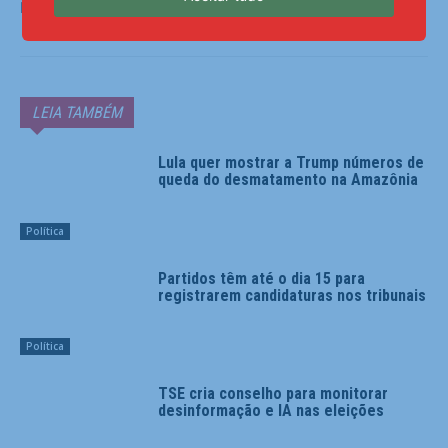
Fonte:
Agência Brasil
LEIA TAMBÉM
Lula quer mostrar a Trump números de
queda do desmatamento na Amazônia
Política
Partidos têm até o dia 15 para
registrarem candidaturas nos tribunais
Política
TSE cria conselho para monitorar
desinformação e IA nas eleições