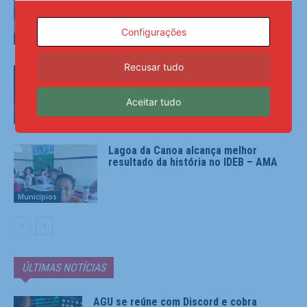
Fome, aponta ONU; CNM destaca o
papel estratégico dos Municípios –
AMA
Configurações
Municípios
Recusar tudo
Ao completar 20 anos, Lei Maria da
Penha representa marco civilizatório,
mas precisa avançar na implementação
Aceitar tudo
– AMA
Municípios
Lagoa da Canoa alcança melhor
resultado da história no IDEB – AMA
Municípios
ÚLTIMAS NOTÍCIAS
AGU se reúne com Discord e cobra