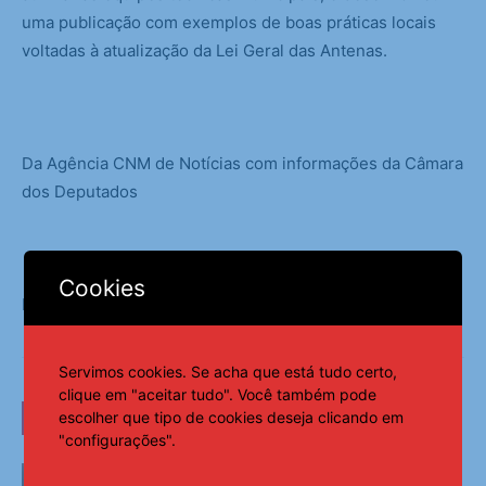
uma publicação com exemplos de boas práticas locais
voltadas à atualização da Lei Geral das Antenas.
Da Agência CNM de Notícias com informações da Câmara
dos Deputados
Cookies
Fonte:
AMA
Servimos cookies. Se acha que está tudo certo,
clique em "aceitar tudo". Você também pode
escolher que tipo de cookies deseja clicando em
LEIA TAMBÉM
"configurações".
Brasil permanece fora do Mapa da