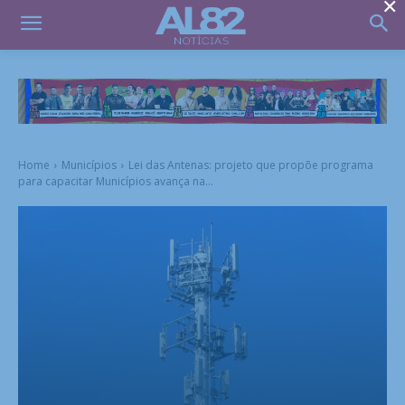
×
Home
Municípios
Lei das Antenas: projeto que propõe programa
para capacitar Municípios avança na...