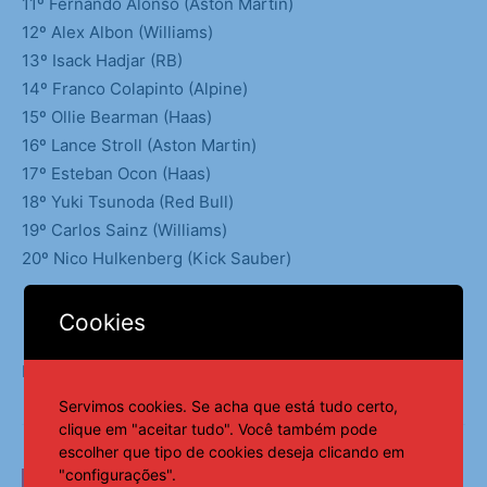
11º Fernando Alonso (Aston Martin)
12º Alex Albon (Williams)
13º Isack Hadjar (RB)
14º Franco Colapinto (Alpine)
15º Ollie Bearman (Haas)
16º Lance Stroll (Aston Martin)
17º Esteban Ocon (Haas)
18º Yuki Tsunoda (Red Bull)
19º Carlos Sainz (Williams)
20º Nico Hulkenberg (Kick Sauber)
Cookies
Fonte:
Notícias ao Minuto
Servimos cookies. Se acha que está tudo certo,
clique em "aceitar tudo". Você também pode
escolher que tipo de cookies deseja clicando em
"configurações".
LEIA TAMBÉM