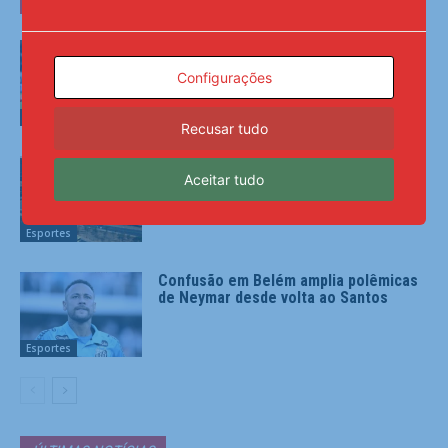
Maiores campeões, Cruzeiro e Grêmio
vão às quartas da Copa do Brasil
Configurações
Esportes
Recusar tudo
CBF reforça paralisação das
Aceitar tudo
competições durante Copa Feminina
em 2027
Esportes
Confusão em Belém amplia polêmicas
de Neymar desde volta ao Santos
Esportes