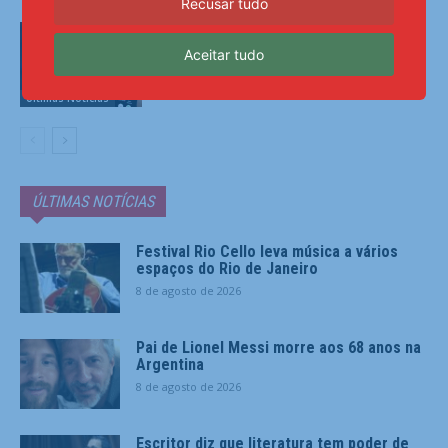
Recusar tudo
Agência Nacional de Proteção de
Dados investiga plataforma Discord
Aceitar tudo
Últimas Notícias
ÚLTIMAS NOTÍCIAS
Festival Rio Cello leva música a vários
espaços do Rio de Janeiro
8 de agosto de 2026
Pai de Lionel Messi morre aos 68 anos na
Argentina
8 de agosto de 2026
Escritor diz que literatura tem poder de