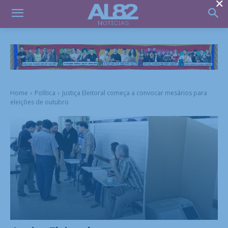
×
Home
Política
Justiça Eleitoral começa a convocar mesários para
eleições de outubro