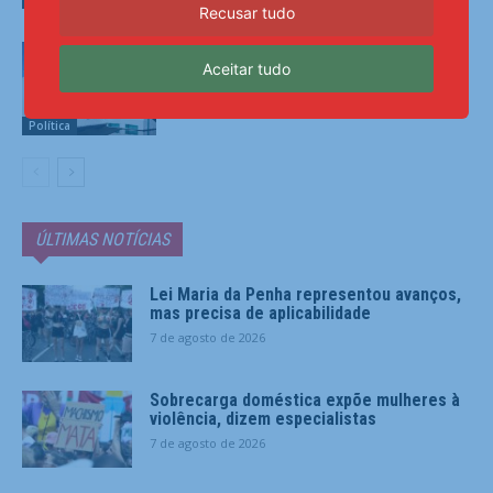
Recusar tudo
PRD e Solidariedade decidem pela
Aceitar tudo
neutralidade na eleição presidencial
Política
ÚLTIMAS NOTÍCIAS
Lei Maria da Penha representou avanços,
mas precisa de aplicabilidade
7 de agosto de 2026
Sobrecarga doméstica expõe mulheres à
violência, dizem especialistas
7 de agosto de 2026