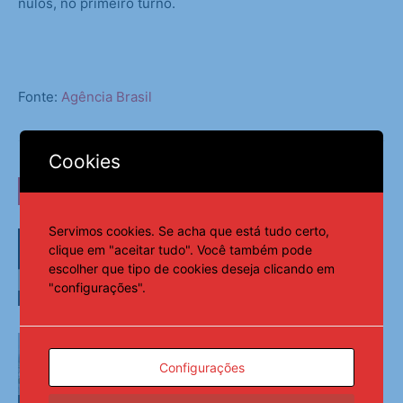
nulos, no primeiro turno.
Fonte:
Agência Brasil
Cookies
LEIA TAMBÉM
Servimos cookies. Se acha que está tudo certo,
Federação PSOL-Rede oficializa apoio
clique em "aceitar tudo". Você também pode
à candidatura de Lula à reeleição
escolher que tipo de cookies deseja clicando em
"configurações".
Política
Lei garante frete mínimo no
transporte de cargas; saiba o que
Configurações
muda
Política