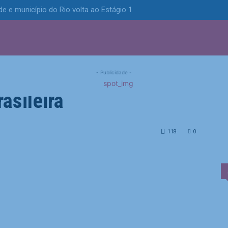
e e município do Rio volta ao Estágio 1
S
POLÍTICA
TECNOLOGIA
ESPORTES
MUNICÍPIOS
a arrependimento por
- Publicidade -
asileira
 por recusa à seleção brasileira
118
0