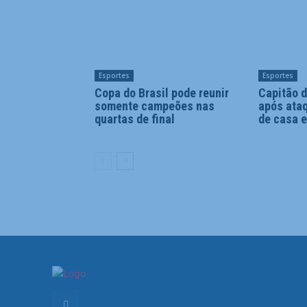
Esportes
Esportes
Copa do Brasil pode reunir
Capitão d
somente campeões nas
após ataq
quartas de final
de casa 