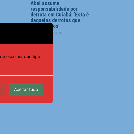
Abel assume
responsabilidade por
derrota em Cuiabá: ‘Esta é
daquelas derrotas que
doem menos’
6 de agosto de 2026
de escolher que tipo
o
Aceitar tudo