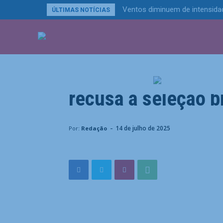
Ventos diminuem de intensidad
ÚLTIMAS NOTÍCIAS
ÚLTIMAS NOTÍCIA
Esportes
Jorge Jesus revel
recusa à seleção br
Home
Esportes
Jorge Jesus revela arrependimento
-
14 de julho de 2025
Por:
Redação