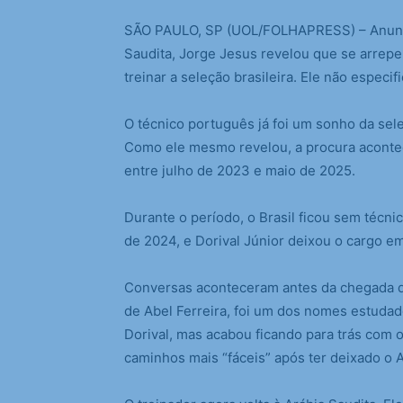
S
ÃO PAULO, SP (UOL/FOLHAPRESS) – Anunci
Saudita, Jorge Jesus revelou que se arrepe
treinar a seleção brasileira. Ele não especi
O técnico português já foi um sonho da se
Como ele mesmo revelou, a procura acontec
entre julho de 2023 e maio de 2025.
Durante o período, o Brasil ficou sem técn
de 2024, e Dorival Júnior deixou o cargo e
Conversas aconteceram antes da chegada de 
de Abel Ferreira, foi um dos nomes estudad
Dorival, mas acabou ficando para trás com 
caminhos mais “fáceis” após ter deixado o Al