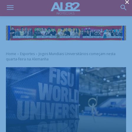
×
Home
Esportes
Jogos Mundiais Universitários começam nesta
quarta-feira na Alemanha