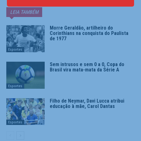
LEIA TAMBÉM
Morre Geraldão, artilheiro do
Corinthians na conquista do Paulista
de 1977
Esportes
Sem intrusos e sem 0 a 0, Copa do
Brasil vira mata-mata da Série A
Esportes
Filho de Neymar, Davi Lucca atribui
educação à mãe, Carol Dantas
Esportes