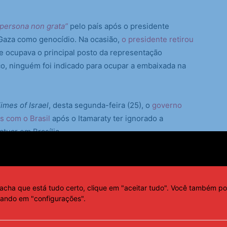
“persona non grata”
pelo país após o presidente
m Gaza como genocídio. Na ocasião,
o presidente retirou
ue ocupava o principal posto da representação
ico, ninguém foi indicado para ocupar a embaixada na
imes of Israel
, desta segunda-feira (25), o
governo
s com o Brasil
após o Itamaraty ter ignorado a
tuar em Brasília.
gan foi indicado em janeiro e aguardava a concessão
ara um estrangeiro atuar no país. A falta de resposta
a e Israel teria retirado a indicação de Dagan.
acha que está tudo certo, clique em "aceitar tudo". Você também po
cando em "configurações".
ma vez, criticou o genocídio praticado por Israel na
sassinadas no território palestino “como se