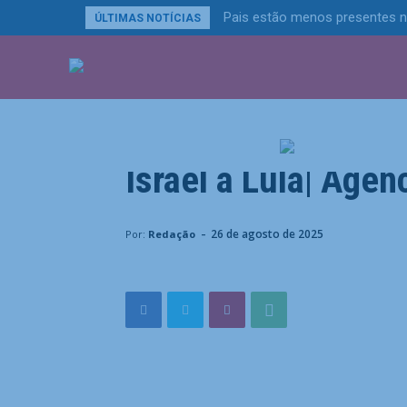
Pais estão menos presentes na
ÚLTIMAS NOTÍCIAS
ÚLTIMAS NOTÍCIA
Política
Itamaraty rebate cr
Israel a Lula| Agênc
Home
Política
Itamaraty rebate críticas de ministro
-
26 de agosto de 2025
Por:
Redação