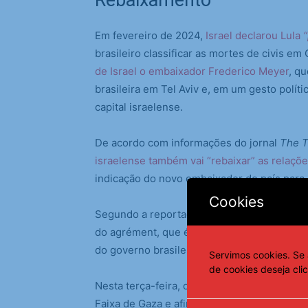
Rebaixamento
Em fevereiro de 2024,
Israel declarou Lula
brasileiro classificar as mortes de civis e
de Israel o embaixador Frederico Meyer
, q
brasileira em Tel Aviv e, em um gesto polít
capital israelense.
De acordo com informações do jornal
The T
israelense também vai “rebaixar” as relaçõe
indicação do novo embaixador do país para a
Cookies
Segundo a reportagem, o diplomata Gali Da
do agrément, que é a autorização de praxe p
do governo brasileiro é vista como uma recus
Servimos cookies. Se 
de cookies deseja cli
Nesta terça-feira, o presidente Lula, mais u
Faixa de Gaza e afirmou que crianças são as