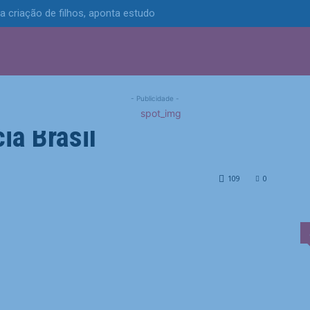
 criação de filhos, aponta estudo
S
POLÍTICA
TECNOLOGIA
ESPORTES
MUNICÍPIOS
íticas de ministro de
- Publicidade -
ia Brasil
 de Israel a Lula| Agência Brasil
109
0