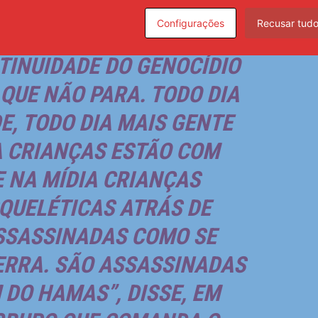
Configurações
Recusar tud
TINUIDADE DO GENOCÍDIO
 QUE NÃO PARA. TODO DIA
, TODO DIA MAIS GENTE
A CRIANÇAS ESTÃO COM
 NA MÍDIA CRIANÇAS
QUELÉTICAS ATRÁS DE
SSASSINADAS COMO SE
ERRA. SÃO ASSASSINADAS
DO HAMAS”, DISSE, EM