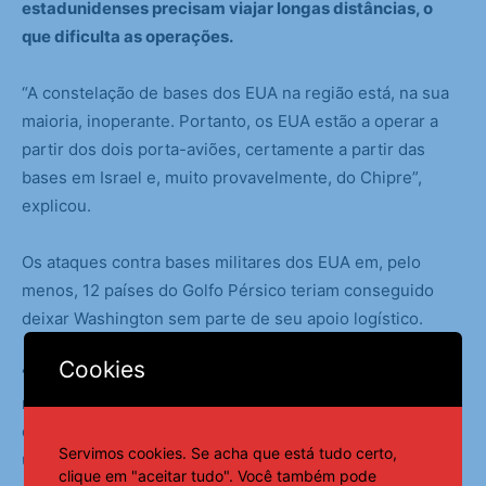
estadunidenses precisam viajar longas distâncias, o
que dificulta as operações.
“A constelação de bases dos EUA na região está, na sua
maioria, inoperante. Portanto, os EUA estão a operar a
partir dos dois porta-aviões, certamente a partir das
bases em Israel e, muito provavelmente, do Chipre”,
explicou.
Os ataques contra bases militares dos EUA em, pelo
menos, 12 países do Golfo Pérsico teriam conseguido
deixar Washington sem parte de seu apoio logístico.
Cookies
“Ao decolar de um porta aviões, os caças saem com
menos mísseis, e tem que ser reabastecidos. Para isso,
devem estar, no mínimo, a uma distância de 700 km. É
Servimos cookies. Se acha que está tudo certo,
uma manobra operacional, em termos logísticos e de
clique em "aceitar tudo". Você também pode