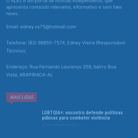
O AL82 é um portal de notícias independente, que
apresenta conteúdo relevante, informativo e sem fake
news.
Email: edney.vs75@hotmail.com
Telefone: (82) 98855-7574, Edney Vieira (Responsável
Técnico);
Endereço: Rua Fernando Lourenço 259, bairro Boa
Vista, ARAPIRACA-AL
MAIS LIDAS
LGBTQIA+: encontro defende políticas
púbicas para combater violência
22 de outubro de 2025