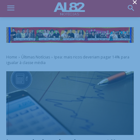
×
Home
Últimas Notícias
Ipea: mais ricos deveriam pagar 14% para
igualar à classe média