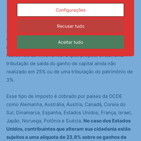
atuais regras de tributação dos fundos de pensão, dos
Configurações
aluguéis e das deduções para despesas médicas.
Recusar tudo
Sobre a mudança de domicílio fiscal, a preocupação é
que a taxação faça com que os mais ricos migrem as
Aceitar tudo
riquezas para países que oferecem incentivo para a
residência de milionários. O Ipea propõe, então, uma
tributação de saída do ganho de capital ainda não
realizado em 25% ou de uma tributação do patrimônio de
3%.
Esse tipo de imposto é cobrado por países da OCDE
como Alemanha, Austrália, Áustria, Canadá, Coreia do
Sul, Dinamarca, Espanha, Estados Unidos, França, Israel,
Japão, Noruega, Polônia e Suécia.
No caso dos Estados
Unidos, contribuintes que alteram sua cidadania estão
sujeitos a uma alíquota de 23,8% sobre os ganhos de