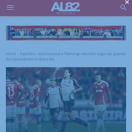
×
Home
Esportes
Internacional e Flamengo decidem vaga nas quartas
da Libertadores no Beira-Rio