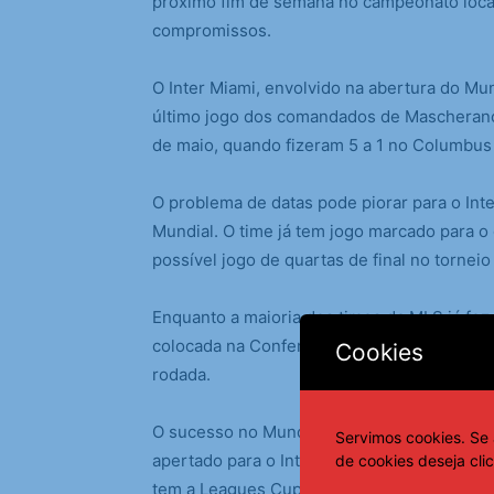
próximo fim de semana no campeonato local
compromissos.
O Inter Miami, envolvido na abertura do Mu
último jogo dos comandados de Mascherano
de maio, quando fizeram 5 a 1 no Columbus
O problema de datas pode piorar para o Int
Mundial. O time já tem jogo marcado para o
possível jogo de quartas de final no torneio
Enquanto a maioria dos times da MLS já fez 
colocada na Conferência Leste, a equipe da
Cookies
rodada.
O sucesso no Mundial de Clubes pode resu
Servimos cookies. Se 
apertado para o Inter Miami. A equipe está 
de cookies deseja cli
tem a Leagues Cup para disputar.