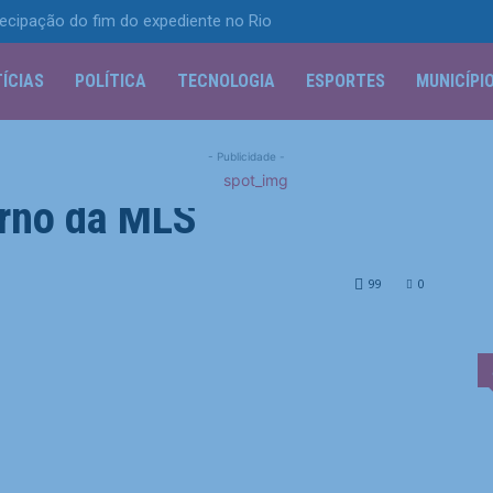
ecipação do fim do expediente no Rio
ÍCIAS
POLÍTICA
TECNOLOGIA
ESPORTES
MUNICÍPI
expectativas e vira ‘dor
- Publicidade -
orno da MLS
vira 'dor de cabeça' em retorno da...
99
0