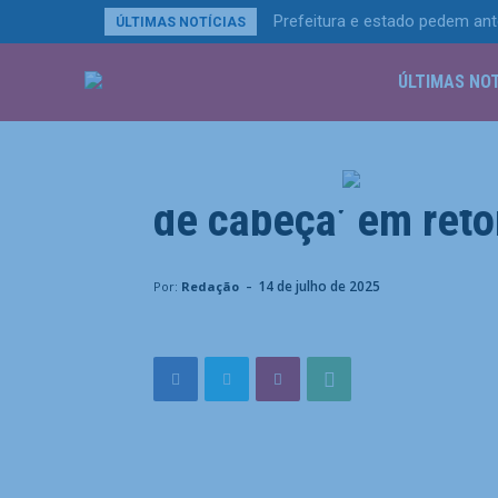
Prefeitura e estado pedem ant
ÚLTIMAS NOTÍCIAS
ÚLTIMAS NOT
Esportes
Inter Miami supera 
de cabeça’ em ret
Home
Esportes
Inter Miami supera expectativas e 
-
14 de julho de 2025
Por:
Redação