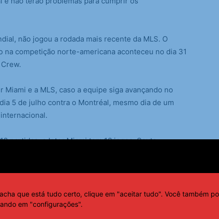
 e não terão problemas para cumprir os
ndial, não jogou a rodada mais recente da MLS. O
 na competição norte-americana aconteceu no dia 31
 Crew.
er Miami e a MLS, caso a equipe siga avançando no
 dia 5 de julho contra o Montréal, mesmo dia de um
 internacional.
18 partidas, o Inter Miami tem 16 jogos. Sexta
 Flórida terá três jogos a menos após a próxima
ltar em um fim de temporada com calendário muito
acha que está tudo certo, clique em "aceitar tudo". Você também po
na zona de classificação aos playoffs da MLS e ainda
cando em "configurações".