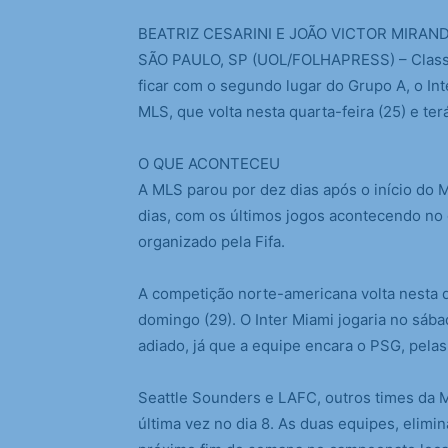
B
EATRIZ CESARINI E JOÃO VICTOR MIRAN
SÃO PAULO, SP (UOL/FOLHAPRESS) – Classifi
ficar com o segundo lugar do Grupo A, o I
MLS, que volta nesta quarta-feira (25) e ter
O QUE ACONTECEU
A MLS parou por dez dias após o início do 
dias, com os últimos jogos acontecendo no 
organizado pela Fifa.
A competição norte-americana volta nesta q
domingo (29). O Inter Miami jogaria no sába
adiado, já que a equipe encara o PSG, pelas
Seattle Sounders e LAFC, outros times da 
última vez no dia 8. As duas equipes, elimi