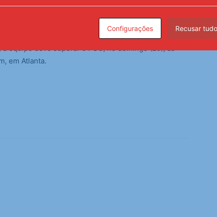
nter Miami tenta seguir fazendo história no Mundial de
Configurações
Recusar tud
e, a equipe se tornou a primeira da MLS a vencer um
, a equipe deve superar o PSG, no domingo (29), às
m, em Atlanta.