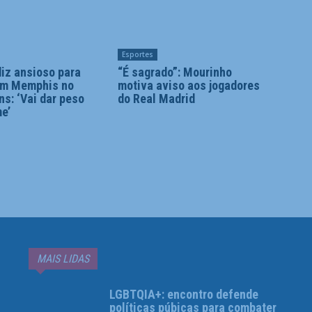
Esportes
diz ansioso para
“É sagrado”: Mourinho
om Memphis no
motiva aviso aos jogadores
ns: ‘Vai dar peso
do Real Madrid
me’
MAIS LIDAS
LGBTQIA+: encontro defende
políticas púbicas para combater