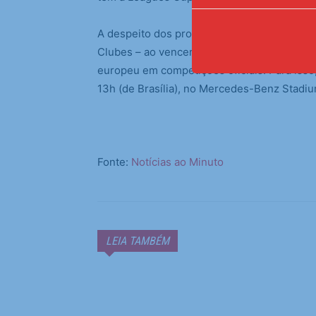
A despeito dos problemas de calendário, o I
Clubes – ao vencer o Porto na primeira fas
europeu em competições oficiais. Para isso
13h (de Brasília), no Mercedes-Benz Stadiu
Fonte:
Notícias ao Minuto
LEIA TAMBÉM