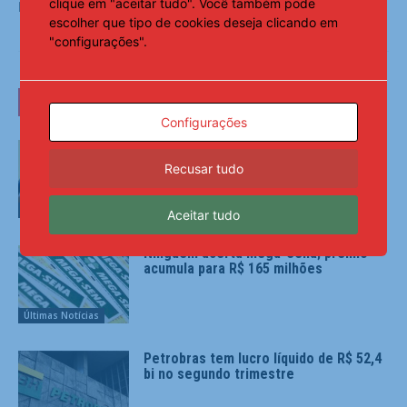
clique em "aceitar tudo". Você também pode
Fonte:
Agência Brasil
escolher que tipo de cookies deseja clicando em
"configurações".
LEIA TAMBÉM
Configurações
Pix amplia participação nos
pagamentos em bares e restaurantes
Recusar tudo
Últimas Notícias
Aceitar tudo
Ninguém acerta Mega-Sena; prêmio
acumula para R$ 165 milhões
Últimas Notícias
Petrobras tem lucro líquido de R$ 52,4
bi no segundo trimestre