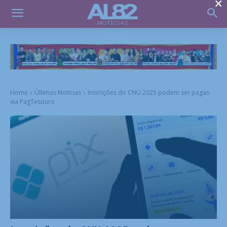
×
Home
Últimas Notícias
Inscrições do CNU 2025 podem ser pagas
via PagTesouro