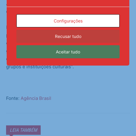
América Latina. As aulas serão ministradas em português
e espanhol.
Configurações
De acordo com a ementa, “os diplomados estarão
preparados para pesquisar sistemas e modelos
Recusar tudo
comunicacionais públicos, assessorar processos de
gestão, planejar e avaliar mídias públicas e realizar
Aceitar tudo
diagnósticos comunicacionais em mídias de massa,
grupos e instituições culturais”.
Fonte:
Agência Brasil
LEIA TAMBÉM