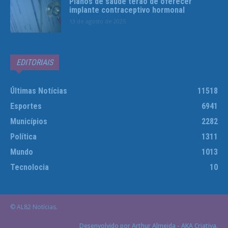
Planos de saúde terão de oferecer
implante contraceptivo hormonal
13 de agosto de 2025
EDITORIAIS
Últimas Notícias
11518
Esportes
6941
Municípios
2282
Política
1311
Mundo
1013
Tecnolocia
10
© AL82 Notícias.
Desenvolvido por Arthur Almeida - AKA Criativa.