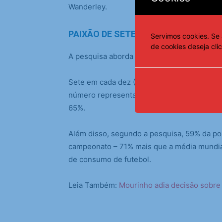
Wanderley.
PAIXÃO DE SETE EM CADA DEZ BRAS
Servimos cookies. Se 
de cookies deseja cli
A pesquisa aborda também a capilaridade do
Sete em cada dez (73%) dos brasileiros se 
número representa um crescimento, já que e
65%.
Além disso, segundo a pesquisa, 59% da p
campeonato – 71% mais que a média mundial.
de consumo de futebol.
Leia Também:
Mourinho adia decisão sobre 