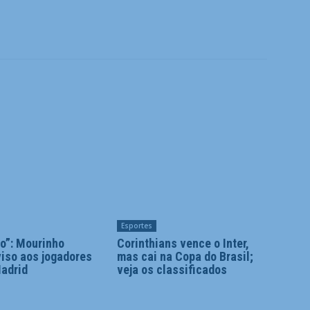
Esportes
o”: Mourinho
Corinthians vence o Inter,
iso aos jogadores
mas cai na Copa do Brasil;
Madrid
veja os classificados