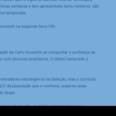
últimas semanas e tem apresentado bons números: são
s na temporada.
Ancelotti na segunda-feira (18).
ção de Carlo Ancelotti ao conquistar a confiança da
com técnicos brasileiros. O último havia sido o
 treinadores estrangeiros na Seleção, mas o currículo
e 2/3 da população que o conhece, superou esse
do Ibope.
 a maior do mundo, os dados comprovam que a
mais sólido do time nesta sexta-feira (15)”, conclui