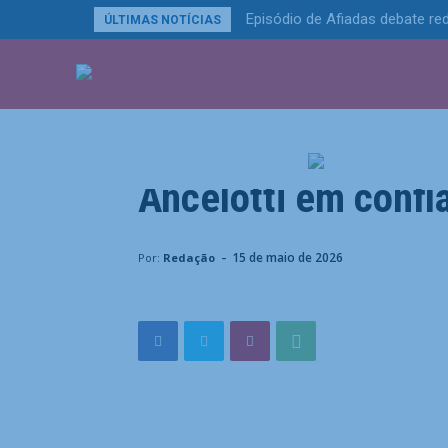
Episódio de Afiadas debate red
ÚLTIMAS NOTÍCIAS
ÚLTIMAS NOTÍCIA
Esportes
Incerteza na Copa
Ancelotti em confia
Home
Esportes
Incerteza na Copa, Neymar supera 
-
15 de maio de 2026
Por:
Redação