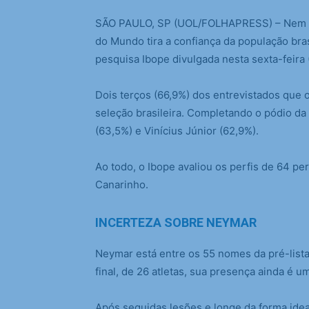
S
ÃO PAULO, SP (UOL/FOLHAPRESS) – Nem m
do Mundo tira a confiança da população bras
pesquisa Ibope divulgada nesta sexta-feira (
Dois terços (66,9%) dos entrevistados que
seleção brasileira. Completando o pódio da 
(63,5%) e Vinícius Júnior (62,9%).
Ao todo, o Ibope avaliou os perfis de 64 pe
Canarinho.
INCERTEZA SOBRE NEYMAR
Neymar está entre os 55 nomes da pré-lista
final, de 26 atletas, sua presença ainda é u
Após seguidas lesões e longe da forma id