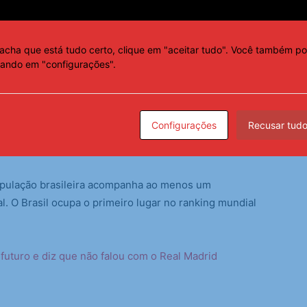
ILEIROS
acha que está tudo certo, clique em "aceitar tudo". Você também po
cando em "configurações".
 futebol como fenômeno cultural no Brasil.
declaram fãs de futebol, de acordo com o Ibope. O
Configurações
Recusar tud
m 2014, no último levantamento do instituto, era de
opulação brasileira acompanha ao menos um
 O Brasil ocupa o primeiro lugar no ranking mundial
futuro e diz que não falou com o Real Madrid