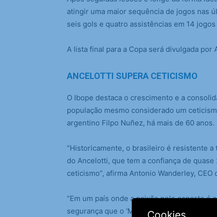
atingir uma maior sequência de jogos nas 
seis gols e quatro assistências em 14 jogo
A lista final para a Copa será divulgada por 
ANCELOTTI SUPERA CETICISMO
O Ibope destaca o crescimento e a consolida
população mesmo considerado um ceticismo 
argentino Filpo Nuñez, há mais de 60 anos.
“Historicamente, o brasileiro é resistente a
do Ancelotti, que tem a confiança de quas
ceticismo”, afirma Antonio Wanderley, CEO 
“Em um país onde a paixão pelo esporte é
segurança que o ‘Mister’ transmite é o ativo 
Cookies