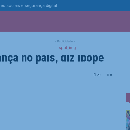
es sociais e segurança digital
S
POLÍTICA
TECNOLOGIA
ESPORTES
MUNICÍPIOS
, Neymar supera
- Publicidade -
nça no país, diz Ibope
Ancelotti em confiança no país, diz Ibope
29
0