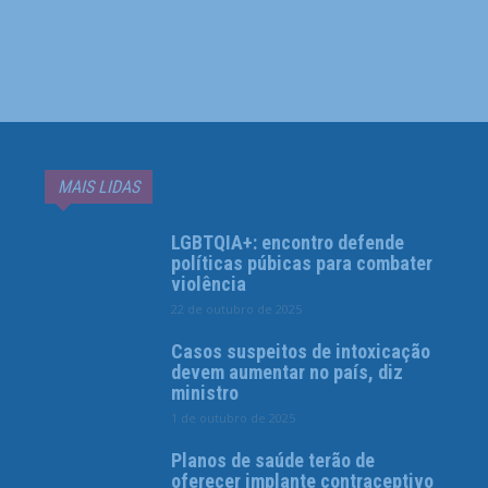
MAIS LIDAS
LGBTQIA+: encontro defende
políticas púbicas para combater
violência
22 de outubro de 2025
Casos suspeitos de intoxicação
devem aumentar no país, diz
ministro
1 de outubro de 2025
Planos de saúde terão de
oferecer implante contraceptivo