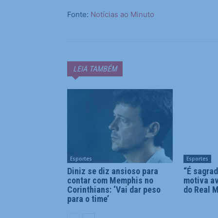
Fonte:
Notícias ao Minuto
LEIA TAMBÉM
Esportes
Esportes
Diniz se diz ansioso para
“É sagrad
contar com Memphis no
motiva av
Corinthians: ‘Vai dar peso
do Real 
para o time’