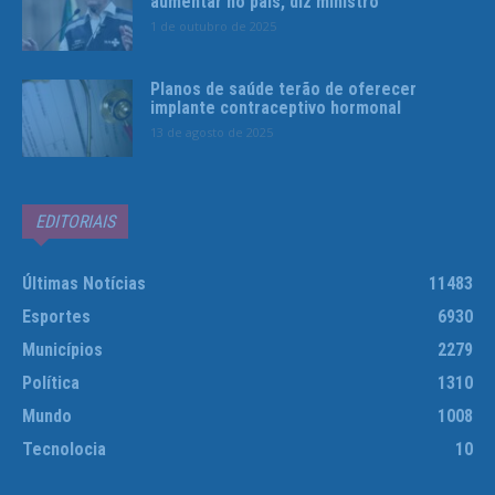
aumentar no país, diz ministro
1 de outubro de 2025
Planos de saúde terão de oferecer
implante contraceptivo hormonal
13 de agosto de 2025
EDITORIAIS
Últimas Notícias
11483
Esportes
6930
Municípios
2279
Política
1310
Mundo
1008
Tecnolocia
10