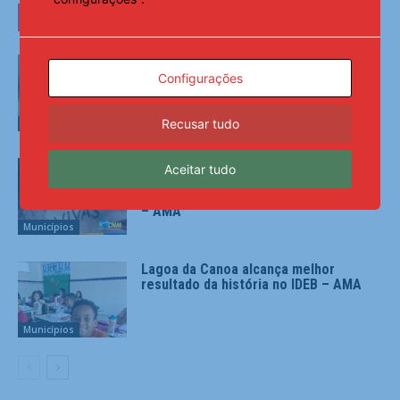
LEIA TAMBÉM
Brasil permanece fora do Mapa da
Fome, aponta ONU; CNM destaca o
Configurações
papel estratégico dos Municípios –
AMA
Recusar tudo
Municípios
Ao completar 20 anos, Lei Maria da
Aceitar tudo
Penha representa marco civilizatório,
mas precisa avançar na implementação
– AMA
Municípios
Lagoa da Canoa alcança melhor
resultado da história no IDEB – AMA
Municípios