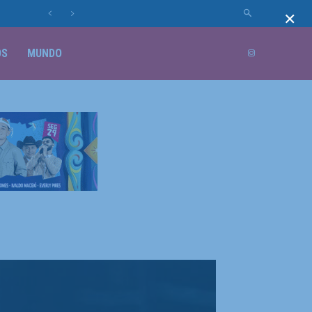
×
OS
MUNDO