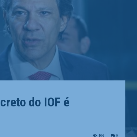
creto do IOF é
106
0