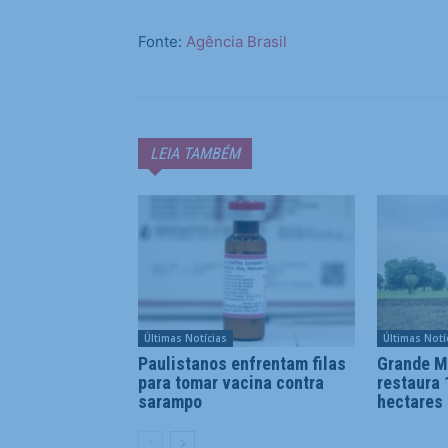
Fonte:
Agência Brasil
LEIA TAMBÉM
Últimas Notícias
Últimas Notí
Paulistanos enfrentam filas
Grande M
para tomar vacina contra
restaura 
sarampo
hectares