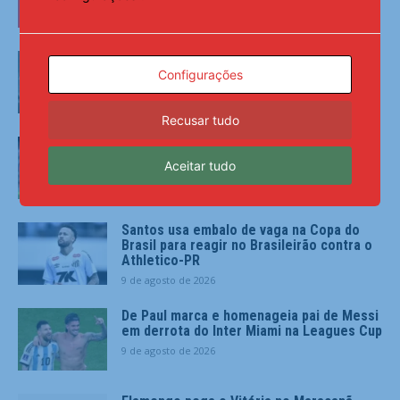
ÚLTIMAS NOTÍCIAS
Rio Grande do Sul contabiliza 2,6 mil
desalojados após tempestades
Configurações
9 de agosto de 2026
Recusar tudo
Borussia Dortmund quebra hegemonia do
Arsenal e conquista a Emirates Cup
Aceitar tudo
9 de agosto de 2026
Santos usa embalo de vaga na Copa do
Brasil para reagir no Brasileirão contra o
Athletico-PR
9 de agosto de 2026
De Paul marca e homenageia pai de Messi
em derrota do Inter Miami na Leagues Cup
9 de agosto de 2026