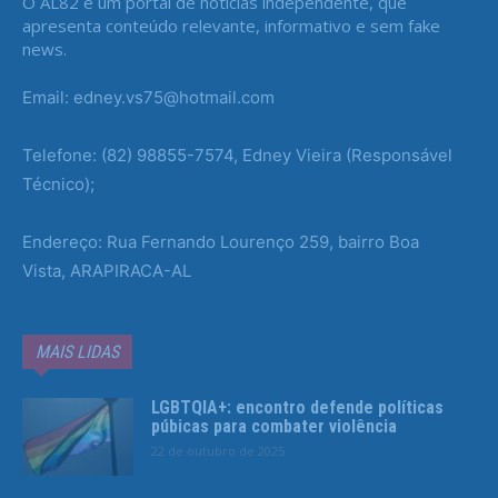
O AL82 é um portal de notícias independente, que
apresenta conteúdo relevante, informativo e sem fake
news.
Email: edney.vs75@hotmail.com
Telefone: (82) 98855-7574, Edney Vieira (Responsável
Técnico);
Endereço: Rua Fernando Lourenço 259, bairro Boa
Vista, ARAPIRACA-AL
MAIS LIDAS
LGBTQIA+: encontro defende políticas
púbicas para combater violência
22 de outubro de 2025