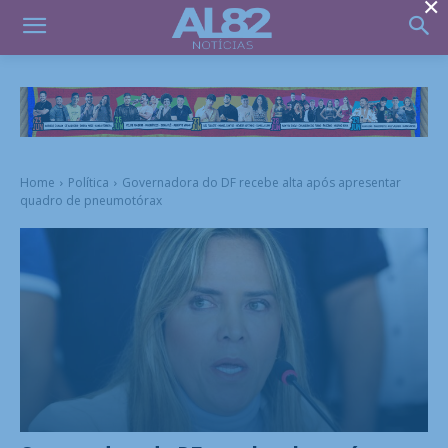
×
Home
Política
Governadora do DF recebe alta após apresentar
quadro de pneumotórax