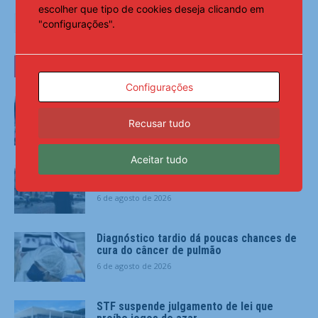
escolher que tipo de cookies deseja clicando em
"configurações".
ÚLTIMAS NOTÍCIAS
Configurações
Lei que aumenta punição a crimes digitais
contra crianças é sancionada
Recusar tudo
6 de agosto de 2026
Aceitar tudo
Mobilizações levam Milei a recuar sobre
estrangeirização de terras
6 de agosto de 2026
Diagnóstico tardio dá poucas chances de
cura do câncer de pulmão
6 de agosto de 2026
STF suspende julgamento de lei que