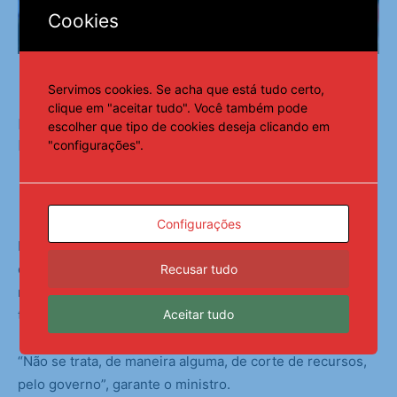
Cookies
Servimos cookies. Se acha que está tudo certo,
clique em "aceitar tudo". Você também pode
Ministro do Trabalho, Luiz Marinho, no programa Bom Dia,
escolher que tipo de cookies deseja clicando em
Ministro –
Fabio Rodrigues-Pozzebom/ Agência Brasil
"configurações".
Combate a irregularidades
Configurações
Dessa forma, o governo pretende ter melhores
condições para identificar possíveis irregularidades que
Recusar tudo
resultariam no pagamento do benefício àqueles que não
tm direito.
Aceitar tudo
“Não se trata, de maneira alguma, de corte de recursos,
pelo governo”, garante o ministro.