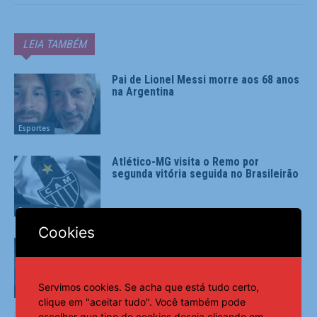
LEIA TAMBÉM
Pai de Lionel Messi morre aos 68 anos
na Argentina
Esportes
Atlético-MG visita o Remo por
segunda vitória seguida no Brasileirão
Esportes
Cookies
São Paulo encerra ‘recesso’ com
reforços à disposição diante do
Grêmio
Servimos cookies. Se acha que está tudo certo,
Esportes
clique em "aceitar tudo". Você também pode
escolher que tipo de cookies deseja clicando em