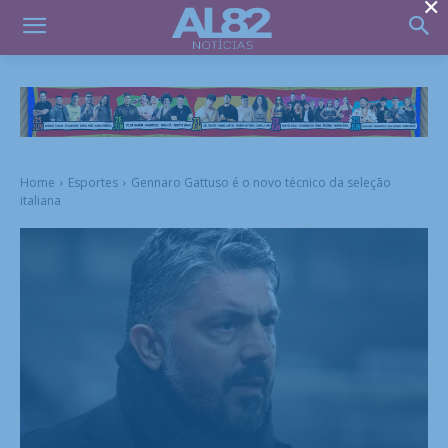
×
Home
Esportes
Gennaro Gattuso é o novo técnico da seleção
italiana