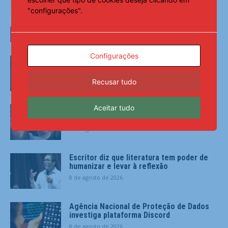
"configurações".
ÚLTIMAS NOTÍCIAS
Configurações
Festival Rio Cello leva música a vários
espaços do Rio de Janeiro
8 de agosto de 2026
Recusar tudo
Aceitar tudo
Pai de Lionel Messi morre aos 68 anos na
Argentina
8 de agosto de 2026
Escritor diz que literatura tem poder de
humanizar e levar à reflexão
8 de agosto de 2026
Agência Nacional de Proteção de Dados
investiga plataforma Discord
8 de agosto de 2026