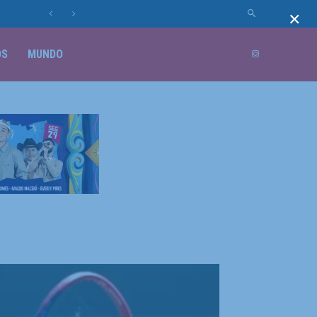
×
OS
MUNDO