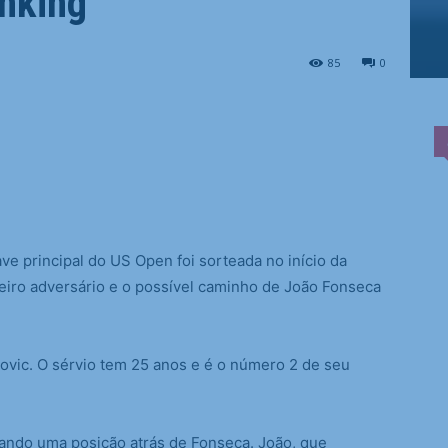
anking
85
0
 principal do US Open foi sorteada no início da
imeiro adversário e o possível caminho de João Fonseca
novic. O sérvio tem 25 anos e é o número 2 de seu
tando uma posição atrás de Fonseca. João, que