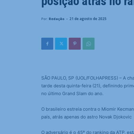
posição atrás no r
-
21 de agosto de 2025
Por:
Redação
S
ÃO PAULO, SP (UOL/FOLHAPRESS) – A chave
tarde desta quinta-feira (21), definindo pr
no último Grand Slam do ano.
O brasileiro estreia contra o Miomir Kecma
país, atrás apenas do astro Novak Djokovic
O adversário é o 45º do ranking da ATP, es