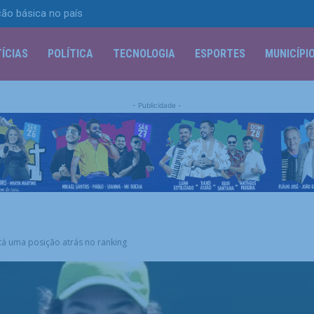
ão básica no país
ÍCIAS
POLÍTICA
TECNOLOGIA
ESPORTES
MUNICÍPI
- Publicidade -
stá uma posição atrás no ranking