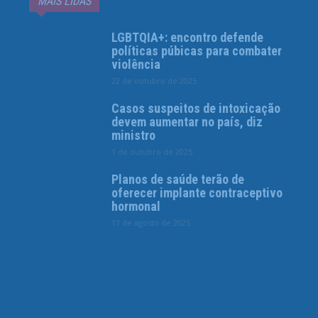
MAIS LIDAS
LGBTQIA+: encontro defende
políticas púbicas para combater
violência
22 de outubro de 2025
Casos suspeitos de intoxicação
devem aumentar no país, diz
ministro
1 de outubro de 2025
Planos de saúde terão de
oferecer implante contraceptivo
hormonal
13 de agosto de 2025