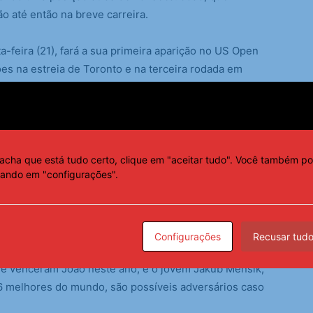
o até então na breve carreira.
a-feira (21), fará a sua primeira aparição no US Open
ões na estreia de Toronto e na terceira rodada em
e-americana. Em 2023, Fonseca foi campeão do Grand
serão confirmados. Os jogos da primeira rodada
acha que está tudo certo, clique em "aceitar tudo". Você também po
cando em "configurações".
elo entre Luca Nardi e Tomas Machac, cabeça de
 Fritz, número 4 do ranking.
Configurações
Recusar tud
va geração ou antigos algozes se chegar na terceira
que venceram João neste ano, e o jovem Jakub Mensik,
16 melhores do mundo, são possíveis adversários caso