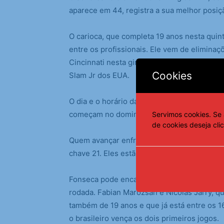
aparece em 44, registra a sua melhor posiçã
O carioca, que completa 19 anos nesta quint
entre os profissionais. Ele vem de eliminaç
Cincinnati nesta gira da quadra dura nort
Cookies
Slam Jr dos EUA.
O dia e o horário da partida de João ainda 
começam no domingo, dia 24.
Servimos cookies. Se 
de cookies deseja cli
Quem avançar enfrentará o vencedor do du
chave 21. Eles estão no quadrante de Taylor
Fonseca pode encarar outra sequência na no
rodada. Fabian Marozsan e Nicolas Jarry, 
também de 19 anos e que já está entre os 
o brasileiro vença os dois primeiros jogos.