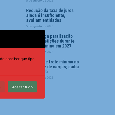
5 de agosto de 2026
Redução da taxa de juros
ainda é insuficiente,
avaliam entidades
5 de agosto de 2026
CBF reforça paralisação
das competições durante
Copa Feminina em 2027
5 de agosto de 2026
de escolher que tipo
Lei garante frete mínimo no
transporte de cargas; saiba
o que muda
5 de agosto de 2026
o
Aceitar tudo