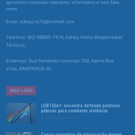
apresenta conteúdo relevante, informativo e sem fake
news.
Email: edney.vs75@hotmail.com
Telefone: (82) 98855-7574, Edney Vieira (Responsável
Técnico);
Endereço: Rua Fernando Lourenço 259, bairro Boa
Vista, ARAPIRACA-AL
MAIS LIDAS
LGBTQIA+: encontro defende políticas
púbicas para combater violência
22 de outubro de 2025
Casos suspeitos de intoxicação devem