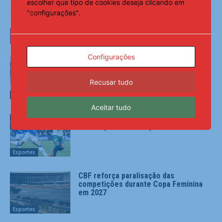
escolher que tipo de cookies deseja clicando em
"configurações".
LEIA TAMBÉM
Configurações
Vini Jr. apaga fotos com Virginia e
levanta rumores nas redes
Recusar tudo
Esportes
Aceitar tudo
Maiores campeões, Cruzeiro e Grêmio
vão às quartas da Copa do Brasil
Esportes
CBF reforça paralisação das
competições durante Copa Feminina
em 2027
Esportes