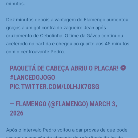
minutos.
Dez minutos depois a vantagem do Flamengo aumentou
graças a um gol contra do zagueiro Jean após
cruzamento de Cebolinha. O time da Gávea continuou
acelerado na partida e chegou ao quarto aos 45 minutos,
com o centroavante Pedro.
PAQUETÁ DE CABEÇA ABRIU O PLACAR! ⚽️
#LANCEDOJOGO
PIC.TWITTER.COM/L0LHJK7GSG
— FLAMENGO (@FLAMENGO)
MARCH 3,
2026
Após o intervalo Pedro voltou a dar provas de que pode
assumir a posição de atacante de referência titular do