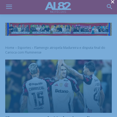
×
Home
Esportes
Flamengo atropela Madureira e disputa final do
Carioca com Fluminense