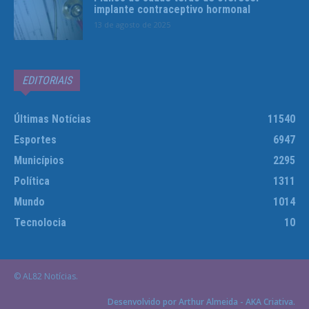
implante contraceptivo hormonal
13 de agosto de 2025
EDITORIAIS
Últimas Notícias
11540
Esportes
6947
Municípios
2295
Política
1311
Mundo
1014
Tecnolocia
10
© AL82 Notícias.
Desenvolvido por Arthur Almeida - AKA Criativa.