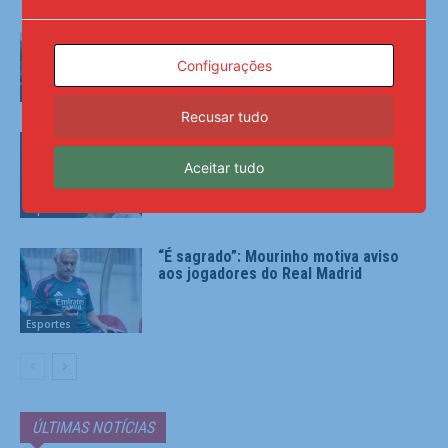
Alex Escobar passa por cirurgia no Rio
para retirada de tumor no timo
Configurações
Esportes
Recusar tudo
Diniz se diz ansioso para contar com
Memphis no Corinthians: ‘Vai dar peso
Aceitar tudo
para o time’
Esportes
“É sagrado”: Mourinho motiva aviso
aos jogadores do Real Madrid
Esportes
ÚLTIMAS NOTÍCIAS