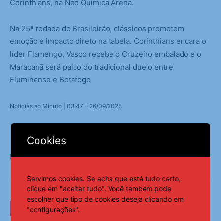
Corinthians, na Neo Química Arena.
Na 25ª rodada do Brasileirão, clássicos prometem
emoção e impacto direto na tabela. Corinthians encara o
líder Flamengo, Vasco recebe o Cruzeiro embalado e o
Maracanã será palco do tradicional duelo entre
Fluminense e Botafogo
Notícias ao Minuto | 03:47 – 26/09/2025
Cookies
Fonte:
Notícias ao Minuto
Servimos cookies. Se acha que está tudo certo,
clique em "aceitar tudo". Você também pode
escolher que tipo de cookies deseja clicando em
LEIA TAMBÉM
"configurações".