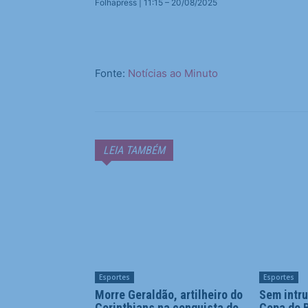
Folhapress | 11:15 – 20/08/2025
Fonte:
Notícias ao Minuto
LEIA TAMBÉM
Esportes
Esportes
Morre Geraldão, artilheiro do
Sem intru
Corinthians na conquista do
Copa do B