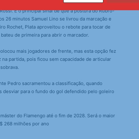
 de Roger Machado pouco tocou na bola antes do
Rossi. E o principal sinal de que a postura do Rubro-
Aos 26 minutos Samuel Lino se livrou da marcação e
iro Rochet, Plata aproveitou o rebote para tocar de
bateu de primeira para abrir o marcador.
olocou mais jogadores de frente, mas esta opção fez
na partida, pois ficou sem capacidade de articular
sobrava.
ante Pedro sacramentou a classificação, quando
s desviar para o fundo do gol defendido pelo goleiro
 máster do Flamengo até o fim de 2028. Será o maior
R$ 268 milhões por ano