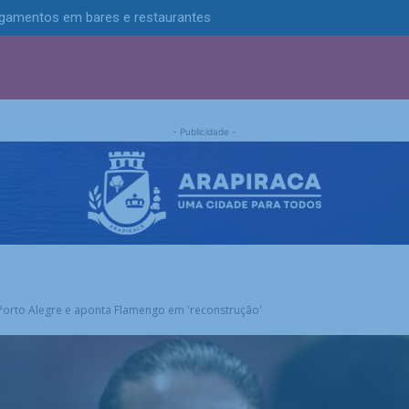
pagamentos em bares e restaurantes
S
POLÍTICA
TECNOLOGIA
ESPORTES
MUNICÍPIOS
- Publicidade -
em Porto Alegre e aponta Flamengo em 'reconstrução'