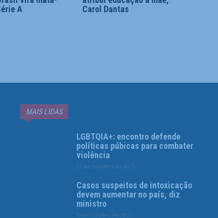
érie A
Carol Dantas
MAIS LIDAS
LGBTQIA+: encontro defende
políticas púbicas para combater
violência
22 de outubro de 2025
Casos suspeitos de intoxicação
devem aumentar no país, diz
ministro
1 de outubro de 2025