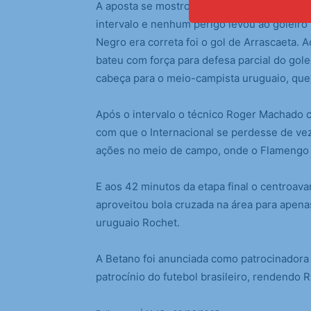
A aposta se mostrou acertada, pois o time
intervalo e nenhum perigo levou ao goleiro 
Negro era correta foi o gol de Arrascaeta. 
bateu com força para defesa parcial do gole
cabeça para o meio-campista uruguaio, que 
Após o intervalo o técnico Roger Machado c
com que o Internacional se perdesse de vez 
ações no meio de campo, onde o Flamengo 
E aos 42 minutos da etapa final o centroav
aproveitou bola cruzada na área para apena
uruguaio Rochet.
A Betano foi anunciada como patrocinadora
patrocínio do futebol brasileiro, rendendo 