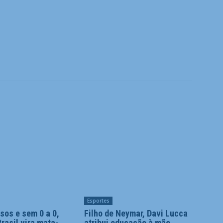
Esportes
sos e sem 0 a 0,
Filho de Neymar, Davi Lucca
rasil vira mata-
atribui educação à mãe,