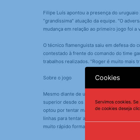
Filipe Luís apontou a presença do uruguai
“grandíssima” atuação da equipe. “O adver
mudança em relação ao primeiro jogo foi a v
O técnico flamenguista saiu em defesa do 
contestado à frente do comando do time ga
trabalhos realizados. “Roger é muito mais t
Cookies
Sobre o jogo
Mesmo diante de um Colorado que contou co
Servimos cookies. Se 
superior desde os primeiros minutos do con
de cookies deseja cli
optou por tentar manter a posse de bola. 
linhas para tentar atrair o Inter e abrir es
muito rápido formado por Samuel Lino, Plat