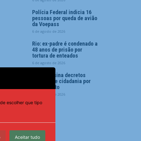
Polícia Federal indicia 16
pessoas por queda de avião
da Voepass
6 de agosto de 2026
Rio: ex-padre é condenado a
48 anos de prisão por
tortura de enteados
6 de agosto de 2026
Trump assina decretos
e restringe cidadania por
nascimento
6 de agosto de 2026
de escolher que tipo
o
Aceitar tudo