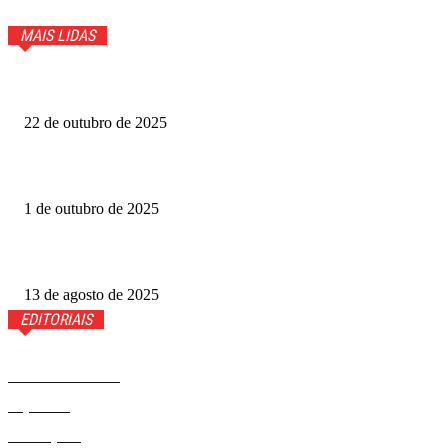
MAIS LIDAS
LGBTQIA+: encontro defende políticas púbicas para comb
22 de outubro de 2025
Casos suspeitos de intoxicação devem aumentar no país,
1 de outubro de 2025
Planos de saúde terão de oferecer implante contracepti
13 de agosto de 2025
EDITORIAIS
Últimas Notícias
Esportes
Municípios