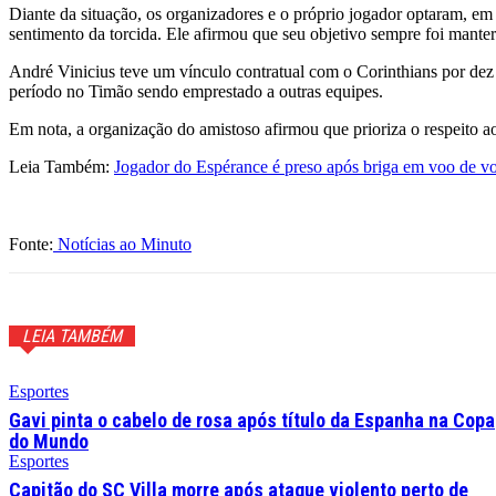
Diante da situação, os organizadores e o próprio jogador optaram, em
sentimento da torcida. Ele afirmou que seu objetivo sempre foi manter
André Vinicius teve um vínculo contratual com o Corinthians por dez
período no Timão sendo emprestado a outras equipes.
Em nota, a organização do amistoso afirmou que prioriza o respeito ao
Leia Também:
Jogador do Espérance é preso após briga em voo de v
Fonte:
Notícias ao Minuto
LEIA TAMBÉM
Esportes
Gavi pinta o cabelo de rosa após título da Espanha na Copa
do Mundo
Esportes
Capitão do SC Villa morre após ataque violento perto de