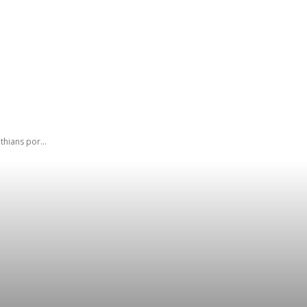
IAS
POLÍTICA
TECNOLOGIA
ESPORTES
MUNICÍPIO
thians por...