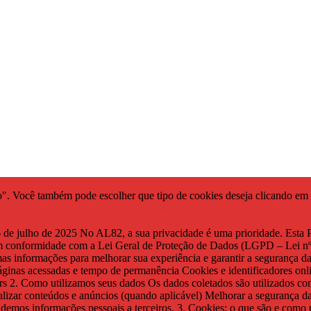
do". Você também pode escolher que tipo de cookies deseja clicando em
6 de julho de 2025 No AL82, a sua privacidade é uma prioridade. Esta 
m conformidade com a Lei Geral de Proteção de Dados (LGPD – Lei nº 
s informações para melhorar sua experiência e garantir a segurança da
áginas acessadas e tempo de permanência Cookies e identificadores on
rs 2. Como utilizamos seus dados Os dados coletados são utilizados co
alizar conteúdos e anúncios (quando aplicável) Melhorar a segurança 
 vendemos informações pessoais a terceiros. 3. Cookies: o que são e c