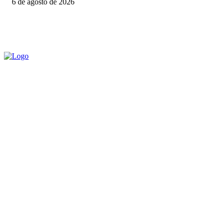
6 de agosto de 2026
O AL82 é um portal de notícias independente, que apresenta co
Email: edney.vs75@hotmail.com
Telefone: (82) 98855-7574, Edney Vieira (Responsável Técnico);
Endereço: Rua Fernando Lourenço 259, bairro Boa Vista, ARAP