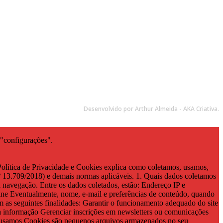
1310
1008
10
Desenvolvido por Arthur Almeida - AKA Criativa.
 "configurações".
Política de Privacidade e Cookies explica como coletamos, usamos,
13.709/2018) e demais normas aplicáveis. 1. Quais dados coletamos
 navegação. Entre os dados coletados, estão: Endereço IP e
line Eventualmente, nome, e-mail e preferências de conteúdo, quando
m as seguintes finalidades: Garantir o funcionamento adequado do site
da informação Gerenciar inscrições em newsletters ou comunicações
omo usamos Cookies são pequenos arquivos armazenados no seu