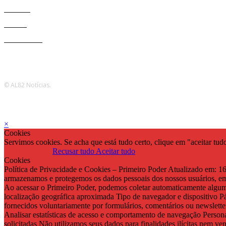
Política
Mundo
Tecnolocia
© AL82 Notícias.
×
Cookies
Servimos cookies. Se acha que está tudo certo, clique em "aceitar tu
Configurações
Recusar tudo
Aceitar tudo
Cookies
Política de Privacidade e Cookies – Primeiro Poder Atualizado em: 1
armazenamos e protegemos os dados pessoais dos nossos usuários, e
Ao acessar o Primeiro Poder, podemos coletar automaticamente alguma
localização geográfica aproximada Tipo de navegador e dispositivo P
fornecidos voluntariamente por formulários, comentários ou newslette
Analisar estatísticas de acesso e comportamento de navegação Person
solicitadas Não utilizamos seus dados para finalidades ilícitas nem