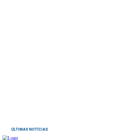
Mais de 830 mil celulares foram subtraíd
ÚLTIMAS NOTÍCIAS