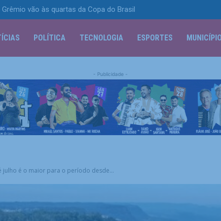
 Grêmio vão às quartas da Copa do Brasil
ÍCIAS
POLÍTICA
TECNOLOGIA
ESPORTES
MUNICÍPI
- Publicidade -
 julho é o maior para o período desde...