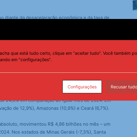
o diante da desaceleração econômica e da taxa de
ido e a redução gradual da inflação têm contribuído
tentar a renda, favorecendo o planejamento de viagens,
nota a FecomercioSP.
acha que está tudo certo, clique em "aceitar tudo". Você também po
sApp
cando em "configurações".
Configurações
Recusar tud
i o estado do Rio Grande do Sul
, que liderou o
a de 24,6% em comparação ao igual mês de 2024. Em
vação de 12,9%), Amazonas (10,9%) e Ceará (6,7%).
absoluto, movimentou R$ 4,86 bilhões no mês – um
2024. Nos estados de Minas Gerais (-7,3%), Santa