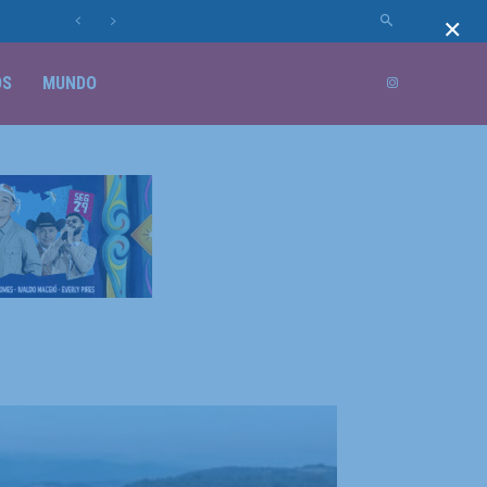
×
OS
MUNDO