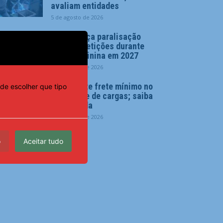
avaliam entidades
5 de agosto de 2026
CBF reforça paralisação
das competições durante
Copa Feminina em 2027
5 de agosto de 2026
Lei garante frete mínimo no
de escolher que tipo
transporte de cargas; saiba
o que muda
5 de agosto de 2026
o
Aceitar tudo