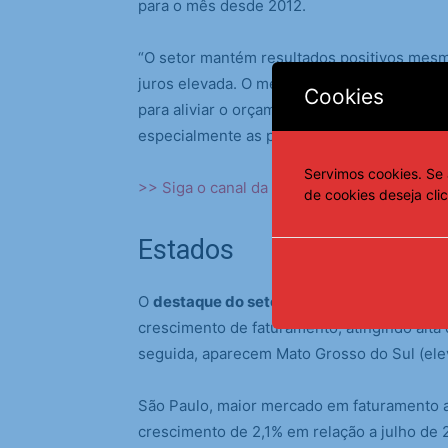
para o mês desde 2012.
“O setor mantém resultados positivos mesm
juros elevada. O mercado de trabalho aquec
Cookies
para aliviar o orçamento das famílias e sus
especialmente as parceladas”, ressalta em 
Servimos cookies. Se 
>> Siga o canal da
Agência Brasil
no What
de cookies deseja cli
Estados
O
destaque do setor do turismo em julho fo
crescimento de faturamento, atingindo alt
seguida, aparecem Mato Grosso do Sul (ele
São Paulo, maior mercado em faturamento 
crescimento de 2,1% em relação a julho de 