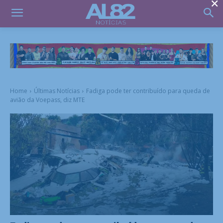
×
Home
Últimas Notícias
Fadiga pode ter contribuído para queda de
avião da Voepass, diz MTE