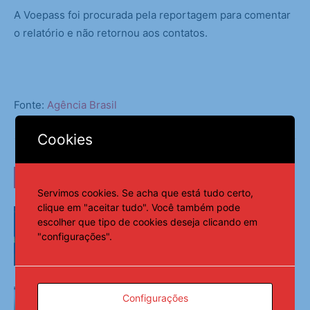
A Voepass foi procurada pela reportagem para comentar
o relatório e não retornou aos contatos.
Fonte:
Agência Brasil
Cookies
LEIA TAMBÉM
Servimos cookies. Se acha que está tudo certo,
clique em "aceitar tudo". Você também pode
Projeto aproxima comunidades de
escolher que tipo de cookies deseja clicando em
equipamentos culturais em Salvador
"configurações".
Últimas Notícias
Memória é fundamental na literatura,
Configurações
diz escritor Milton Hatoum