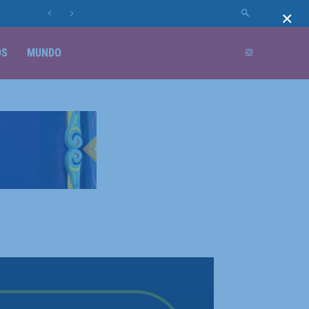
×
OS
MUNDO