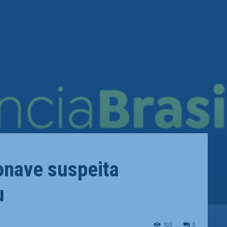
onave suspeita
u
103
0