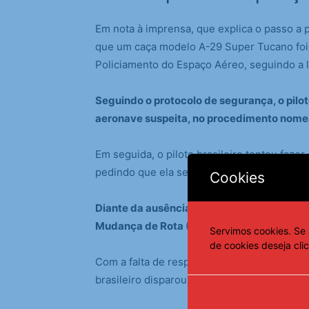
Em nota à imprensa, que explica o passo a p
que um caça modelo A-29 Super Tucano foi e
Policiamento do Espaço Aéreo, seguindo a le
Seguindo o protocolo de segurança, o pilot
aeronave suspeita, no procedimento nome
Em seguida, o piloto brasileiro tentou fazer
pedindo que ela se identificasse.
Cookies
Diante da ausência de resposta, o próximo
Mudança de Rota (MRO) da aeronave moni
Servimos cookies. Se 
de cookies deseja cli
Com a falta de resposta do piloto desta outr
brasileiro disparou tiros de aviso.