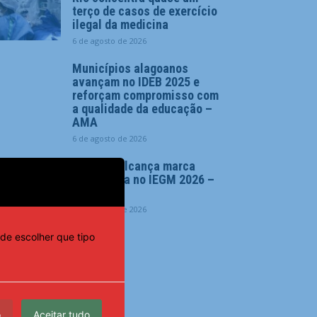
terço de casos de exercício
ilegal da medicina
6 de agosto de 2026
Municípios alagoanos
avançam no IDEB 2025 e
reforçam compromisso com
a qualidade da educação –
AMA
6 de agosto de 2026
Alagoas alcança marca
expressiva no IEGM 2026 –
AMA
6 de agosto de 2026
de escolher que tipo
o
Aceitar tudo