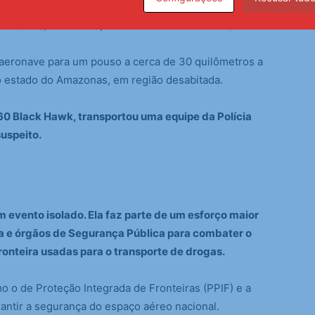
loto seguido pela FAB, o avião foi classificado como
ção (TDE), conforme previsto no Decreto 5.144/04.
 aeronave para um pouso a cerca de 30 quilômetros a
do estado do Amazonas, em região desabitada.
60 Black Hawk, transportou uma equipe da Polícia
suspeito.
m evento isolado. Ela faz parte de um esforço maior
sa e órgãos de Segurança Pública para combater o
ronteira usadas para o transporte de drogas.
 o de Proteção Integrada de Fronteiras (PPIF) e a
rantir a segurança do espaço aéreo nacional.