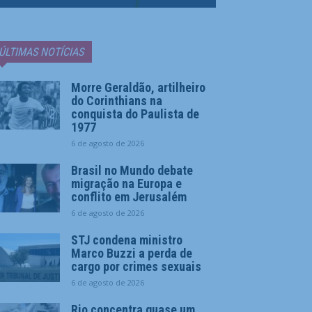
ÚLTIMAS NOTÍCIAS
Morre Geraldão, artilheiro
do Corinthians na
conquista do Paulista de
1977
6 de agosto de 2026
Brasil no Mundo debate
migração na Europa e
conflito em Jerusalém
6 de agosto de 2026
STJ condena ministro
Marco Buzzi a perda de
cargo por crimes sexuais
6 de agosto de 2026
Rio concentra quase um