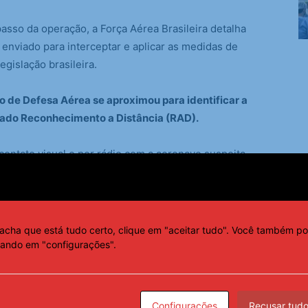
asso da operação, a Força Aérea Brasileira detalha
nviado para interceptar e aplicar as medidas de
gislação brasileira.
o de Defesa Aérea se aproximou para identificar a
ado Reconhecimento a Distância (RAD).
 contato visual e por rádio com a aeronave suspeita,
 passo foi a ordem da Defesa Aeroespacial para a
torada.
acha que está tudo certo, clique em "aceitar tudo". Você também po
cando em "configurações".
a aeronave interceptada, o piloto do avião militar
Configurações
Recusar tud