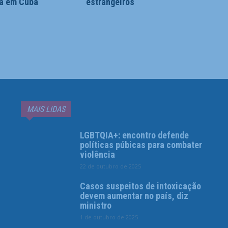
sa em Cuba
estrangeiros
MAIS LIDAS
LGBTQIA+: encontro defende
políticas púbicas para combater
violência
22 de outubro de 2025
Casos suspeitos de intoxicação
devem aumentar no país, diz
ministro
1 de outubro de 2025