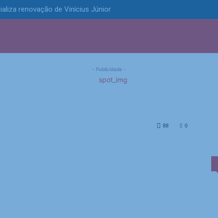
ializa renovação de Vinícius Júnior
S
POLÍTICA
TECNOLOGIA
ESPORTES
MUNICÍPIOS
 é o novo comentarista
- Publicidade -
ntarista da ESPN
88
0