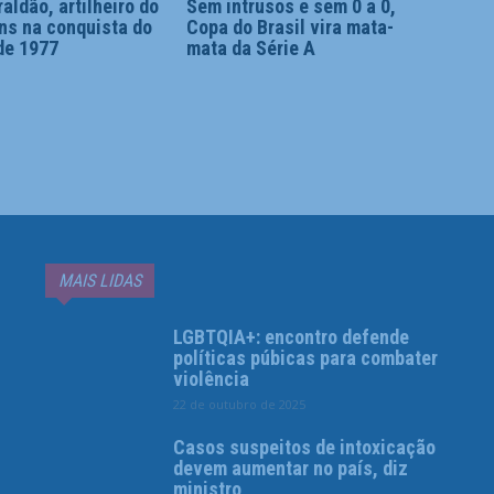
aldão, artilheiro do
Sem intrusos e sem 0 a 0,
ns na conquista do
Copa do Brasil vira mata-
de 1977
mata da Série A
MAIS LIDAS
LGBTQIA+: encontro defende
políticas púbicas para combater
violência
22 de outubro de 2025
Casos suspeitos de intoxicação
devem aumentar no país, diz
ministro