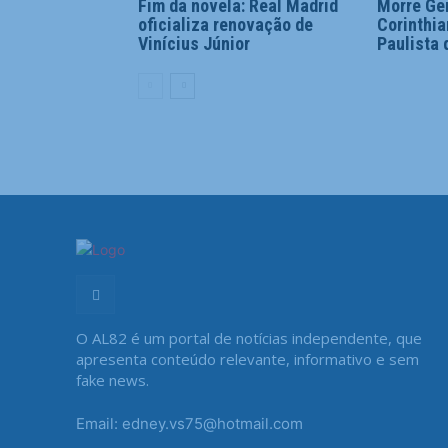
Fim da novela: Real Madrid
Morre Ger
oficializa renovação de
Corinthia
Vinícius Júnior
Paulista 
O AL82 é um portal de notícias independente, que
apresenta conteúdo relevante, informativo e sem
fake news.
Email: edney.vs75@hotmail.com