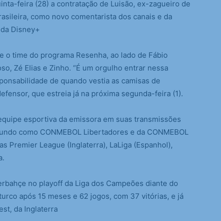
a-feira (28) a contratação de Luisão, ex-zagueiro de
rasileira, como novo comentarista dos canais e da
 da Disney+
te o time do programa Resenha, ao lado de Fábio
so, Zé Elias e Zinho. “É um orgulho entrar nessa
onsabilidade de quando vestia as camisas de
efensor, que estreia já na próxima segunda-feira (1).
 equipe esportiva da emissora em suas transmissões
no mundo como CONMEBOL Libertadores e da CONMEBOL
s Premier League (Inglaterra), LaLiga (Espanhol),
a.
erbahçe no playoff da Liga dos Campeões diante do
turco após 15 meses e 62 jogos, com 37 vitórias, e já
st, da Inglaterra