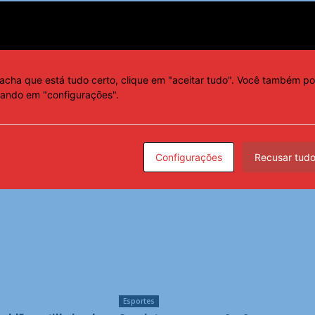
acha que está tudo certo, clique em "aceitar tudo". Você também po
cando em "configurações".
Configurações
Recusar tud
Esportes