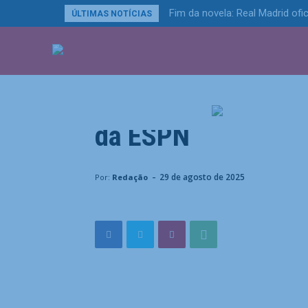
Fim da novela: Real Madrid ofic
ÚLTIMAS NOTÍCIAS
ÚLTIMAS NOTÍCIA
Esportes
Ex-zagueiro Luisão
da ESPN
Home
Esportes
Ex-zagueiro Luisão é o novo come
-
29 de agosto de 2025
Por:
Redação