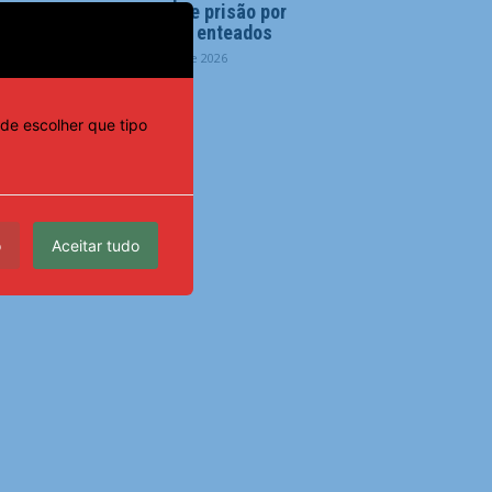
48 anos de prisão por
tortura de enteados
6 de agosto de 2026
de escolher que tipo
o
Aceitar tudo