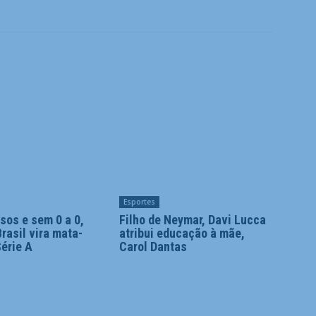
Esportes
sos e sem 0 a 0,
Filho de Neymar, Davi Lucca
rasil vira mata-
atribui educação à mãe,
érie A
Carol Dantas