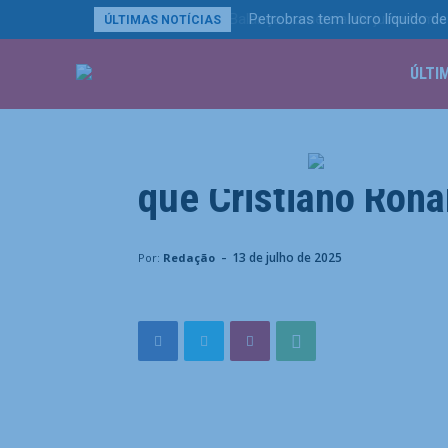
Petrobras tem lucro líquido de
ÚLTIMAS NOTÍCIAS
ÚLTI
Esportes
Ex-jogador da Juve
que Cristiano Rona
Home
Esportes
Ex-jogador da Juventus recorda: "
-
13 de julho de 2025
Por:
Redação