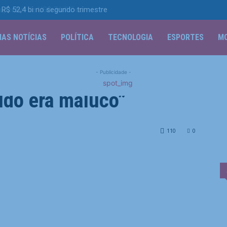
 R$ 52,4 bi no segundo trimestre
MAS NOTÍCIAS
POLÍTICA
TECNOLOGIA
ESPORTES
M
ntus recorda: “Pensei
- Publicidade -
ldo era maluco”
Pensei que Cristiano Ronaldo era maluco"
110
0