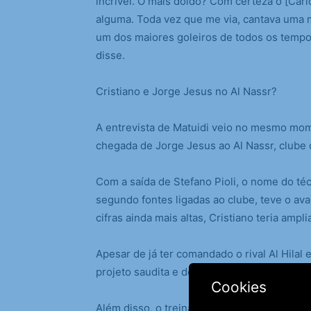
incrível. O mais doido? Com certeza o [Car
alguma. Toda vez que me via, cantava uma m
um dos maiores goleiros de todos os tempos
disse.
Cristiano e Jorge Jesus no Al Nassr?
A entrevista de Matuidi veio no mesmo mo
chegada de Jorge Jesus ao Al Nassr, clube 
Com a saída de Stefano Pioli, o nome do té
segundo fontes ligadas ao clube, teve o ava
cifras ainda mais altas, Cristiano teria amp
Apesar de já ter comandado o rival Al Hila
projeto saudita e determinado a conquistar o
Cookies
Além disso, o treinador teria como meta pess