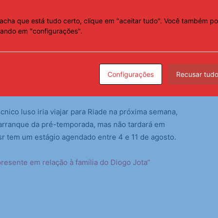
 o esquema tático para potencializar o desempenho do
acha que está tudo certo, clique em "aceitar tudo". Você também po
cando em "configurações".
Configurações
Recusar tud
cnico luso iria viajar para Riade na próxima semana,
 arranque da pré-temporada, mas
não tardará em
sr tem um estágio agendado entre 4 e 11 de agosto.
presente em relação à família do Diogo Jota”