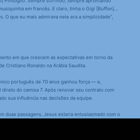
lo] Pinsoglio. Sempre sorrindo, sempre aprontando
usiquinha em francês. E claro, tinha o Gigi [Buffon]…
. O que eu mais admirava nele era a simplicidade”,
mento em que crescem as expectativas em torno da
de Cristiano Ronaldo na Arábia Saudita.
cnico português de 70 anos ganhou força — e,
l direto do camisa 7. Após renovar seu contrato com
liado sua influência nas decisões da equipe.
l em duas passagens, Jesus estaria entusiasmado com o
 título nacional que ainda falta ao craque português.
oal ajudar Cristiano Ronaldo a atingir a histórica