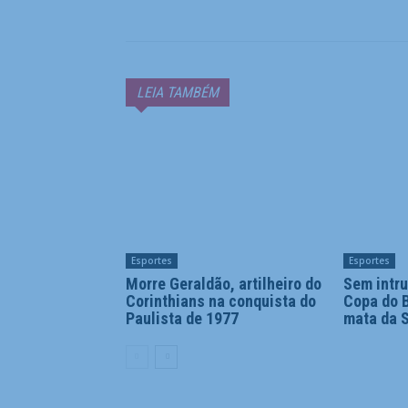
LEIA TAMBÉM
Esportes
Esportes
Morre Geraldão, artilheiro do
Sem intru
Corinthians na conquista do
Copa do B
Paulista de 1977
mata da S