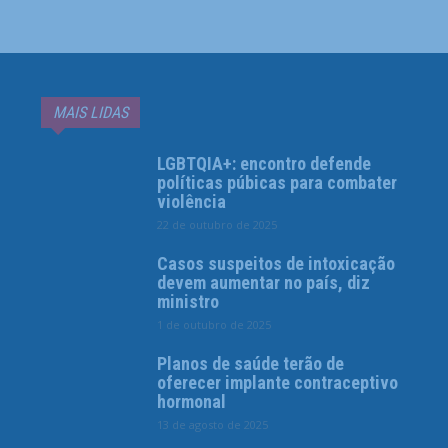
MAIS LIDAS
LGBTQIA+: encontro defende
políticas púbicas para combater
violência
22 de outubro de 2025
Casos suspeitos de intoxicação
devem aumentar no país, diz
ministro
1 de outubro de 2025
Planos de saúde terão de
oferecer implante contraceptivo
hormonal
13 de agosto de 2025