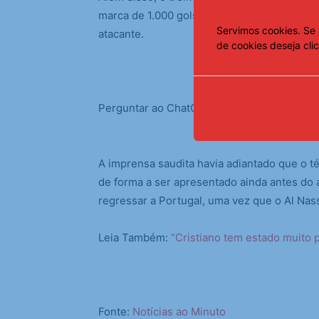
marca de 1.000 gols na carreira, ajustando
Servimos cookies. Se 
atacante.
de cookies deseja cli
Perguntar ao ChatGPT
A imprensa saudita havia adiantado que o té
de forma a ser apresentado ainda antes do
regressar a Portugal
, uma vez que o Al Nas
Leia Também:
“Cristiano tem estado muito 
Fonte:
Notícias ao Minuto