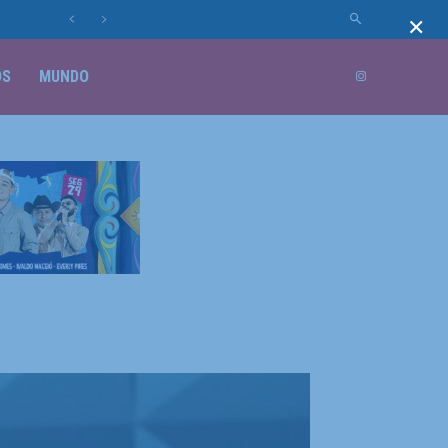
×
OS
MUNDO