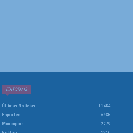
EDITORIAIS
Últimas Notícias
11484
Esportes
6935
Municípios
2279
Política
1310