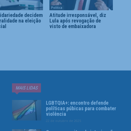
Política
lidariedade decidem
Atitude irresponsável, diz
ralidade na eleição
Lula após revogação de
ial
visto de embaixadora
MAIS LIDAS
LGBTQIA+: encontro defende
políticas púbicas para combater
violência
22 de outubro de 2025