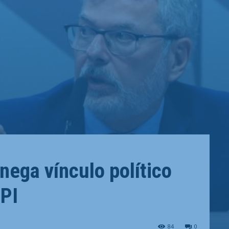
nega vínculo político
PI
84
0