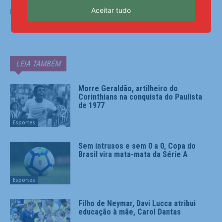
Aceitar tudo
Fonte:
Notícias ao Minuto
LEIA TAMBÉM
Morre Geraldão, artilheiro do
Corinthians na conquista do Paulista
de 1977
Esportes
Sem intrusos e sem 0 a 0, Copa do
Brasil vira mata-mata da Série A
Esportes
Filho de Neymar, Davi Lucca atribui
educação à mãe, Carol Dantas