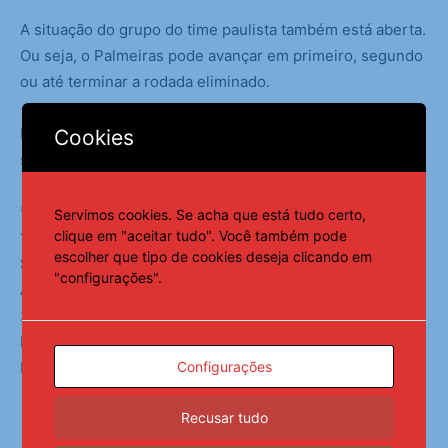
A situação do grupo do time paulista também está aberta.
Ou seja, o Palmeiras pode avançar em primeiro, segundo
ou até terminar a rodada eliminado.
Pela classificação parcial (após duas rodadas), os jogos
Cookies
seriam: Palmeiras x PSG e Botafogo x Inter Miami.
*OS JOGOS DE HOJE
Servimos cookies. Se acha que está tudo certo,
clique em "aceitar tudo". Você também pode
16h (de Brasília)
escolher que tipo de cookies deseja clicando em
Seattle Sounders x PSG – Lumen Field
"configurações".
Atlético de Madri x Botafogo – Rose Bolw
22h (de Brasília)
Inter Miami x Palmeiras – Hard Rock Stadium
Configurações
Porto x Al Ahly – MetLife Stadium
Recusar tudo