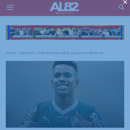
×
Home
Esportes
Estêvão tenta adiar adeus no Palmeiras