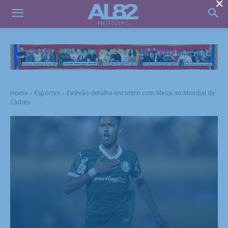
×
Home
Esportes
Estêvão detalha encontro com Messi no Mundial de
Clubes