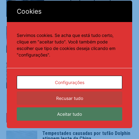
violência doméstica
Cookies
Esportes
Galatasaray consulta Arsenal e pode
tirar Martinelli da Premier League
Servimos cookies. Se acha que está tudo certo,
clique em "aceitar tudo". Você também pode
escolher que tipo de cookies deseja clicando em
Esportes
"configurações".
Leonardo Jardim nega “guerra” no
Flamengo
Configurações
Esportes
Recusar tudo
Aceitar tudo
ÚLTIMAS NOTÍCIAS
Tempestades causadas por tufão Dolphin
atingem leste da China